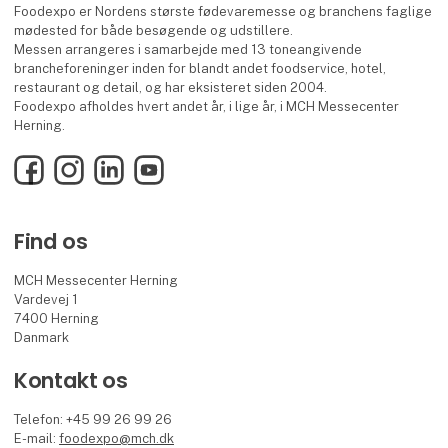
Foodexpo er Nordens største fødevaremesse og branchens faglige
mødested for både besøgende og udstillere.
Messen arrangeres i samarbejde med 13 toneangivende
brancheforeninger inden for blandt andet foodservice, hotel,
restaurant og detail, og har eksisteret siden 2004.
Foodexpo afholdes hvert andet år, i lige år, i MCH Messecenter
Herning.
Facebook
Instagram
LinkedIn
YouTube
Find os
MCH Messecenter Herning
Vardevej 1
7400 Herning
Danmark
Kontakt os
Telefon: +45 99 26 99 26
E-mail:
foodexpo@mch.dk