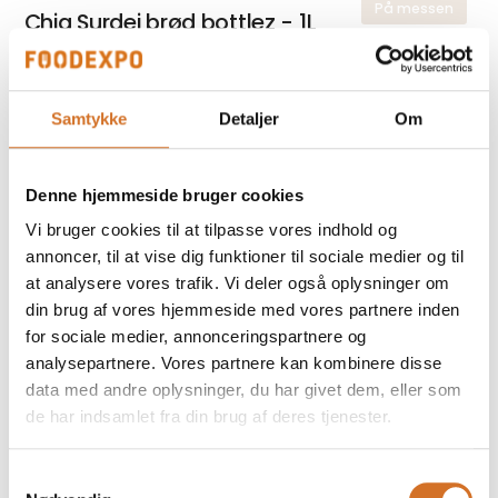
På messen
Chia Surdej brød bottlez - 1L
Samtykke
Detaljer
Om
På messen
Knækbrød bottlez - 1L
Denne hjemmeside bruger cookies
Vi bruger cookies til at tilpasse vores indhold og
På messen
Chia Rugbrød bottlez - 1L
annoncer, til at vise dig funktioner til sociale medier og til
at analysere vores trafik. Vi deler også oplysninger om
din brug af vores hjemmeside med vores partnere inden
for sociale medier, annonceringspartnere og
analysepartnere. Vores partnere kan kombinere disse
data med andre oplysninger, du har givet dem, eller som
Foodexpo
de har indsamlet fra din brug af deres tjenester.
Produktet er medbragt på messen
Dette produkt kan opleves på udstillerens stand på messen
Samtykkevalg