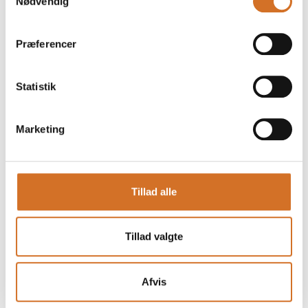
Nødvendig
Præferencer
Statistik
Marketing
Tillad alle
Produktet er tilføjet af:
bottlez c/o MultiMarketing
Tillad valgte
bottlez er den betænksomme gaveidé, inspireret af den
gamle danske mælkeflaske. Transparent og tidløs design
Afvis
med fine lag af økologiske ingredienser. Med en simpel
bagevejledning kan bottlez indholdet forvandles til sunde