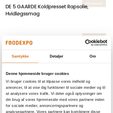
På messen
DE 5 GAARDE Koldpresset Rapsolie,
Hvidløgssmag
På messen
WALKERS Shortbread Fingers 32% Smør
Samtykke
Detaljer
Om
På messen
DE 5 GAARDE Koldpresset Rapsolie,
Citronsmag
Denne hjemmeside bruger cookies
Vi bruger cookies til at tilpasse vores indhold og
annoncer, til at vise dig funktioner til sociale medier og til
at analysere vores trafik. Vi deler også oplysninger om
På messen
WALKERS Shortbread Rounds 35%
din brug af vores hjemmeside med vores partnere inden
Smør
for sociale medier, annonceringspartnere og
analysepartnere. Vores partnere kan kombinere disse