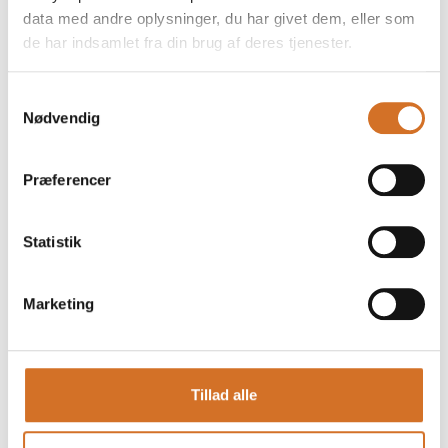
data med andre oplysninger, du har givet dem, eller som
de har indsamlet fra din brug af deres tjenester.
Samtykkevalg
Nødvendig
Foodexpo
Produktet er medbragt på messen
Dette produkt kan opleves på udstillerens stand på messen
Præferencer
Statistik
Marketing
Tillad alle