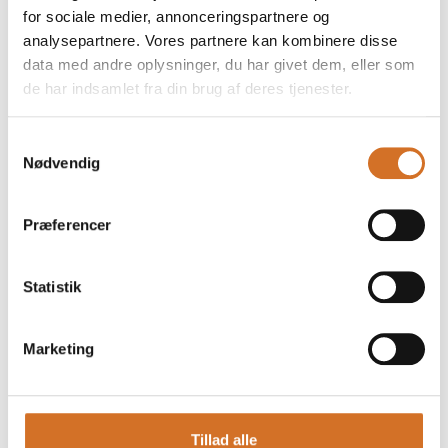
for sociale medier, annonceringspartnere og
analysepartnere. Vores partnere kan kombinere disse
På messen
Ice cream cup
data med andre oplysninger, du har givet dem, eller som
de har indsamlet fra din brug af deres tjenester.
Samtykkevalg
Nødvendig
Foodexpo
Produktet er medbragt på messen
Præferencer
Dette produkt kan opleves på udstillerens stand på messen
Statistik
Marketing
Tillad alle