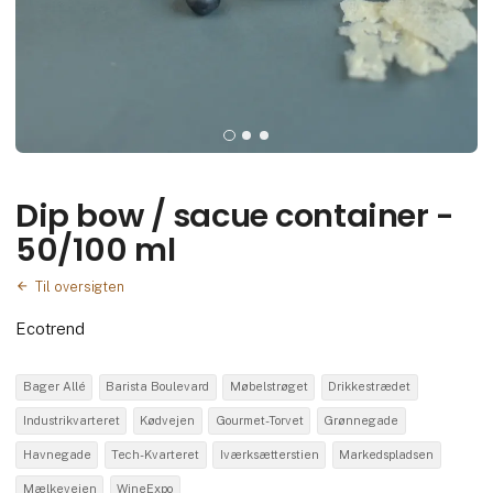
Dip bow / sacue container -
50/100 ml
Til oversigten
Ecotrend
Bager Allé
Barista Boulevard
Møbelstrøget
Drikkestrædet
Industrikvarteret
Kødvejen
Gourmet-Torvet
Grønnegade
Havnegade
Tech-Kvarteret
Iværksætterstien
Markedspladsen
Mælkevejen
WineExpo