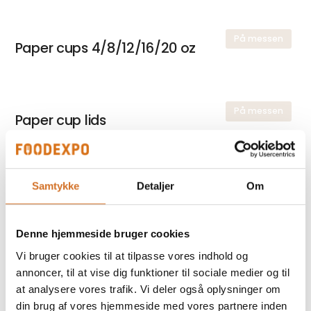
På messen
Paper cups 4/8/12/16/20 oz
På messen
Paper cup lids
På messen
Samtykke
Detaljer
Om
GCM® Oil & Heat Resistant Meal Box
Denne hjemmeside bruger cookies
Vi bruger cookies til at tilpasse vores indhold og
På messen
Ecoinno® GCM bowls
annoncer, til at vise dig funktioner til sociale medier og til
300/400/650/1000 ml
at analysere vores trafik. Vi deler også oplysninger om
din brug af vores hjemmeside med vores partnere inden