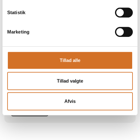
Statistik
Marketing
Produktet er tilføjet af:
AB Tingstad
Tillad alle
Vores sortiment består i dag af over 120.000 artikler for at
støtte alle virksomheders aktiviteter. Hos Tingstad fokuserer
vi på forbrugsvarer, arbejdstøj og udstyr til din arbejdsplads.
Tillad valgte
Vi taler om det, der bare skal være der, til den rette pris og
lige når det er nødvendigt. Vi har det.
Afvis
Se profil