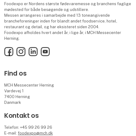
Foodexpo er Nordens største fødevaremesse og branchens faglige
mødested for både besøgende og udstillere.
Messen arrangeres i samarbejde med 13 toneangivende
brancheforeninger inden for blandt andet foodservice, hotel,
restaurant og detail, og har eksisteret siden 2004.
Foodexpo afholdes hvert andet år, i lige år, i MCH Messecenter
Herning.
Facebook
Instagram
LinkedIn
YouTube
Find os
MCH Messecenter Herning
Vardevej 1
7400 Herning
Danmark
Kontakt os
Telefon: +45 99 26 99 26
E-mail:
foodexpo@mch.dk