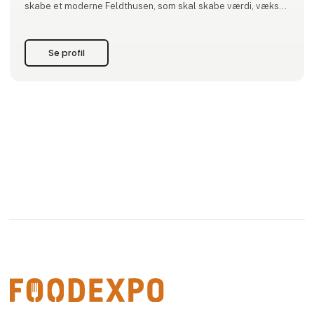
skabe et moderne Feldthusen, som skal skabe værdi, vækst
og tryghed for alle, som handler med os.
Se profil