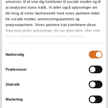
annoncer, til at vise dig funktioner til sociale medier og til
På messen
Early Harvest ekstra jomfru olivenolie
at analysere vores trafik. Vi deler også oplysninger om
din brug af vores hjemmeside med vores partnere inden
for sociale medier, annonceringspartnere og
analysepartnere. Vores partnere kan kombinere disse
På messen
data med andre oplysninger, du har givet dem, eller som
Glaze med balsamico
de har indsamlet fra din brug af deres tjenester.
Samtykkevalg
Nødvendig
Foodexpo
Præferencer
Produktet er medbragt på messen
Dette produkt kan opleves på udstillerens stand på messen
Statistik
Marketing