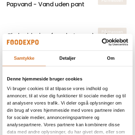
På messen
Papvand - Vand uden pant
På messen
Økologiske ingefær shots med eget
logo – branding med kant
Samtykke
Detaljer
Om
På messen
Chips med eget logo – branding, der
Denne hjemmeside bruger cookies
deler sig
Vi bruger cookies til at tilpasse vores indhold og
annoncer, til at vise dig funktioner til sociale medier og til
at analysere vores trafik. Vi deler også oplysninger om
din brug af vores hjemmeside med vores partnere inden
Snack bægre med logo
for sociale medier, annonceringspartnere og
analysepartnere. Vores partnere kan kombinere disse
data med andre oplysninger, du har givet dem, eller som