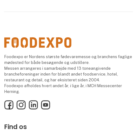
Foodexpo er Nordens største fødevaremesse og branchens faglige
mødested for både besøgende og udstillere.
Messen arrangeres i samarbejde med 13 toneangivende
brancheforeninger inden for blandt andet foodservice, hotel,
restaurant og detail, og har eksisteret siden 2004.
Foodexpo afholdes hvert andet år, i lige år, i MCH Messecenter
Herning.
Facebook
Instagram
LinkedIn
YouTube
Find os