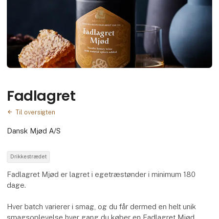
Fadlagret
Til oversigten
Dansk Mjød A/S
Drikkestrædet
Fadlagret Mjød er lagret i egetræstønder i minimum 180
dage.
Hver batch varierer i smag, og du får dermed en helt unik
smagsoplevelse hver gang du køber en Fadlagret Mjød.