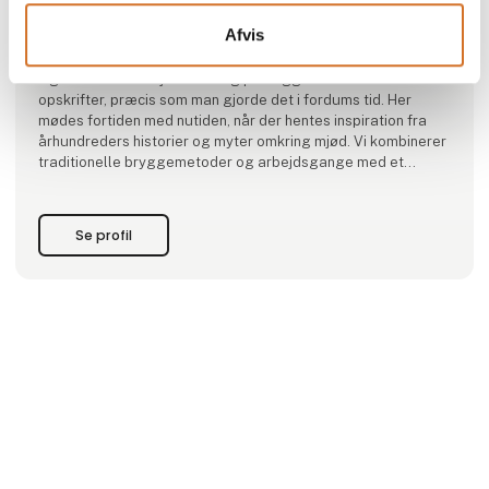
I udkanten af den midtjyske by Billund, finder du Dansk Mjød.
Afvis
Et traditionelt bryggeri, hvor der er blevet brygget mjød
siden 1994. Hos Dansk Mjød brygger vi på naturlige
ingredienser af høj kvalitet og på baggrund af traditionelle
opskrifter, præcis som man gjorde det i fordums tid. Her
mødes fortiden med nutiden, når der hentes inspiration fra
århundreders historier og myter omkring mjød. Vi kombinerer
traditionelle bryggemetoder og arbejdsgange med et
moderne blik på kvalitet og smag.
Dansk Mjød er en lille familieejet virksomhed, bestyret af ejer
Se profil
og brygme