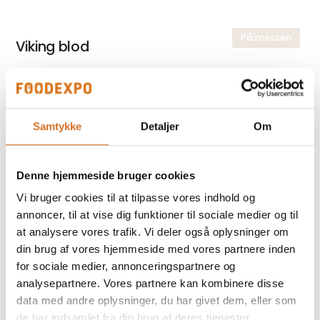
På messen
Viking blod
På messen
Ribe Mjød
Samtykke
Detaljer
Om
Denne hjemmeside bruger cookies
På messen
Odins Skull
Vi bruger cookies til at tilpasse vores indhold og
annoncer, til at vise dig funktioner til sociale medier og til
at analysere vores trafik. Vi deler også oplysninger om
din brug af vores hjemmeside med vores partnere inden
for sociale medier, annonceringspartnere og
analysepartnere. Vores partnere kan kombinere disse
Foodexpo
data med andre oplysninger, du har givet dem, eller som
Produktet er medbragt på messen
de har indsamlet fra din brug af deres tjenester.