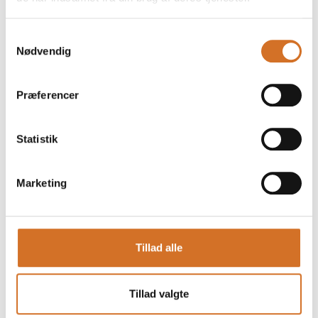
Dette produkt kan opleves på udstillerens stand på messen
Samtykkevalg
Nødvendig
Præferencer
Statistik
Marketing
Tillad alle
Produktet er tilføjet af:
Dansk Mjød A/S
Tillad valgte
Hvor fortiden møder nutiden