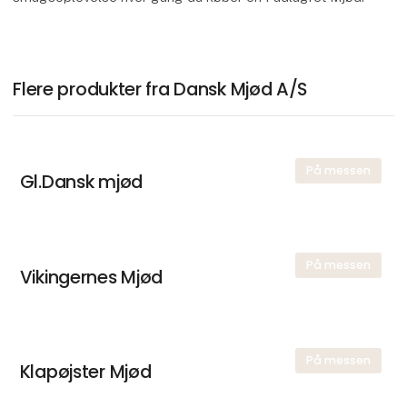
Flere produkter fra Dansk Mjød A/S
På messen
Gl.Dansk mjød
På messen
Vikingernes Mjød
På messen
Klapøjster Mjød