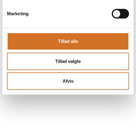
AHAAA ENGROS
EN DELIKATESSE-REVOLUTION
Ahaaa Authentic Cuisine er ikke bare et varemærke; Det er
Marketing
en revolution i
måden, vi tænker på de mellemøstlige delikatesser. Med
hver tahini, hummus, chili og hvid ost, mejsler vi os ind i
fortællingen om den danske
madkultur og sætter vores helt eget farverige og autentiske
Tillad alle
præg.
Vær med til at skrive videre på historien.
Bring Ahaaa-magien ind i hos jer.
Tillad valgte
Se profil
Afvis