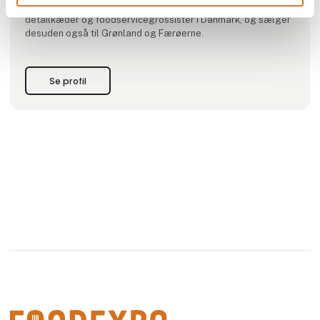
specialforretninger. Vi har et samarbejde med alle
detailkæder og foodservicegrossister i Danmark, og sælger
desuden også til Grønland og Færøerne.
Se profil