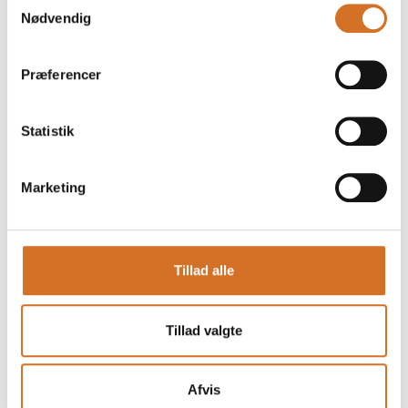
Nødvendig
Præferencer
Statistik
Marketing
Tillad alle
Produktet er tilføjet af:
Nordlie Food A/S
Tillad valgte
Nordlie Food A/S er en fødevaregrossist med mere end 1000
varenumre. Vi er specialister inden for madvarer og
importerer specialiteter fra hele verden og sælger dem
Afvis
videre til blandt andet supermarkeder, kantiner og andre