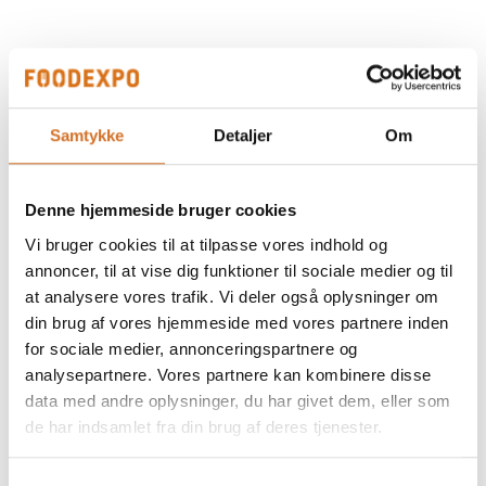
På messen
WALKERS Shortbread Fingers 32% Smør
Samtykke
Detaljer
Om
På messen
DE 5 GAARDE Koldpresset Rapsolie,
Denne hjemmeside bruger cookies
Citronsmag
Vi bruger cookies til at tilpasse vores indhold og
annoncer, til at vise dig funktioner til sociale medier og til
at analysere vores trafik. Vi deler også oplysninger om
din brug af vores hjemmeside med vores partnere inden
På messen
for sociale medier, annonceringspartnere og
WALKERS Shortbread Rounds 35%
analysepartnere. Vores partnere kan kombinere disse
Smør
data med andre oplysninger, du har givet dem, eller som
de har indsamlet fra din brug af deres tjenester.
Samtykkevalg