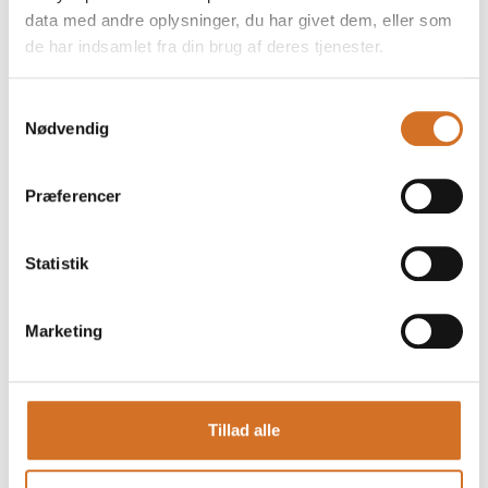
data med andre oplysninger, du har givet dem, eller som
de har indsamlet fra din brug af deres tjenester.
Samtykkevalg
Nødvendig
Foodexpo
Produktet er medbragt på messen
Dette produkt kan opleves på udstillerens stand på messen
Præferencer
Statistik
Marketing
Tillad alle