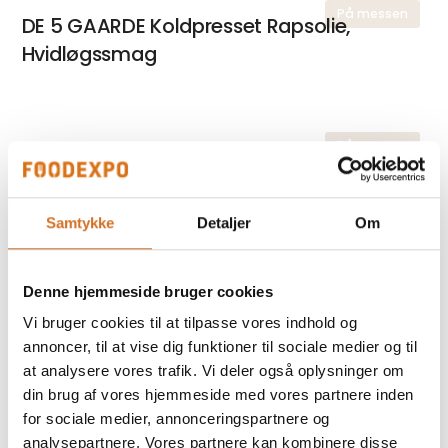
På messen
DE 5 GAARDE Koldpresset Rapsolie,
Hvidløgssmag
På messen
WALKERS Shortbread Fingers 32% Smør
Samtykke
Detaljer
Om
På messen
DE 5 GAARDE Koldpresset Rapsolie,
Citronsmag
Denne hjemmeside bruger cookies
Vi bruger cookies til at tilpasse vores indhold og
annoncer, til at vise dig funktioner til sociale medier og til
at analysere vores trafik. Vi deler også oplysninger om
På messen
WALKERS Shortbread Rounds 35%
din brug af vores hjemmeside med vores partnere inden
Smør
for sociale medier, annonceringspartnere og
analysepartnere. Vores partnere kan kombinere disse