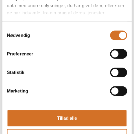
data med andre oplysninger, du har givet dem, eller som
de har indsamlet fra din brug af deres tjenester.
Samtykkevalg
Nødvendig
Foodexpo
Produktet er medbragt på messen
Dette produkt kan opleves på udstillerens stand på messen
Præferencer
Statistik
Marketing
Tillad alle