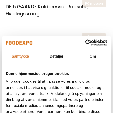
På messen
DE 5 GAARDE Koldpresset Rapsolie,
Hvidløgssmag
På messen
WALKERS Shortbread Fingers 32% Smør
Samtykke
Detaljer
Om
På messen
DE 5 GAARDE Koldpresset Rapsolie,
Citronsmag
Denne hjemmeside bruger cookies
Vi bruger cookies til at tilpasse vores indhold og
annoncer, til at vise dig funktioner til sociale medier og til
at analysere vores trafik. Vi deler også oplysninger om
På messen
WALKERS Shortbread Rounds 35%
din brug af vores hjemmeside med vores partnere inden
Smør
for sociale medier, annonceringspartnere og
analysepartnere. Vores partnere kan kombinere disse