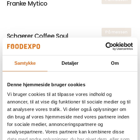
Franke Mytico
På messen
Schaerer Coffee Soul
Samtykke
Detaljer
Om
På messen
Verdenspræmiere på ny kaffemaskine
Denne hjemmeside bruger cookies
Vi bruger cookies til at tilpasse vores indhold og
På messen
PURO Organic Dark Roast
annoncer, til at vise dig funktioner til sociale medier og til
at analysere vores trafik. Vi deler også oplysninger om
din brug af vores hjemmeside med vores partnere inden
for sociale medier, annonceringspartnere og
analysepartnere. Vores partnere kan kombinere disse
data med andre oplysninger, du har givet dem, eller som