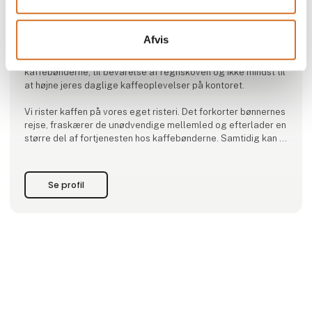
Freehand Coffee Company - vi leverer kaffeoplevelser der
giver god smag i munden.
Afvis
Navnet "Freehand" handler om at give en hånd til
kaffebønderne, til bevarelse af regnskoven og ikke mindst til
at højne jeres daglige kaffeoplevelser på kontoret.
Vi rister kaffen på vores eget risteri. Det forkorter bønnernes
rejse, fraskærer de unødvendige mellemled og efterlader en
større del af fortjenesten hos kaffebønderne. Samtidig kan vi
garantere en meget høj kvalitet.
Med Freehand Coffee Company kan du, dine medarbejdere
Se profil
og kunder nyde en kop kaffe med god smag i munden.