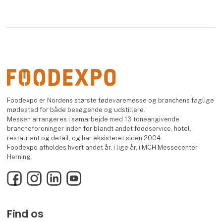
Foodexpo er Nordens største fødevaremesse og branchens faglige
mødested for både besøgende og udstillere.
Messen arrangeres i samarbejde med 13 toneangivende
brancheforeninger inden for blandt andet foodservice, hotel,
restaurant og detail, og har eksisteret siden 2004.
Foodexpo afholdes hvert andet år, i lige år, i MCH Messecenter
Herning.
Facebook
Instagram
LinkedIn
YouTube
Find os