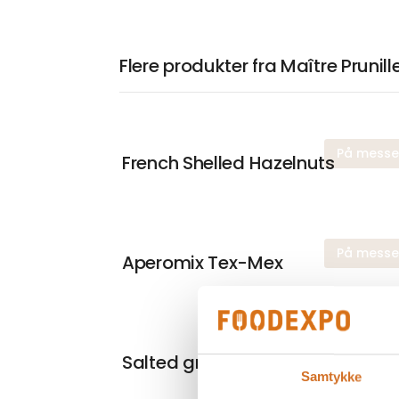
Flere produkter fra Maître Prunill
På mess
French Shelled Hazelnuts
På mess
Aperomix Tex-Mex
På mess
Salted grilled corn
Samtykke