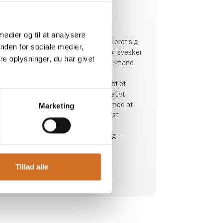
Produktet er tilføjet af:
Maître Prunille
 medier og til at analysere
Siden 1988 har Maitre Prunille etableret sig
nden for sociale medier,
som den førende reference inden for svesker
e oplysninger, du har givet
og tørrede frugter med sin ikoniske »mand
med hat«. Tro mod sine rødder i det
sydvestlige Frankrig tilbyder mærket et
bredt, ansvarligt og konstant innovativt
sortiment, der hjælper forbrugerne med at
Marketing
nyde en lækker og afbalanceret kost.
- Vores forretning? Forarbejdning og
forædling af høsten fra landmænd her og i
udlandet.
Tillad alle
- Vores mål? At tilbyde vores kunder
Se profil
produkter af høj kvalitet, der er fremstillet
gennem ansvarlige landbrugsmetoder og
industrielle processer.
- Vores kald? At forene smag, kval