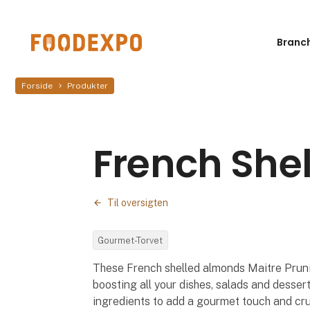
Branc
Forside
Produkter
French She
Til oversigten
Gourmet-Torvet
These French shelled almonds Maitre Prunil
boosting all your dishes, salads and desse
ingredients to add a gourmet touch and cru