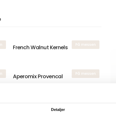
e
en
På messen
French Walnut Kernels
en
På messen
Aperomix Provencal
en
Soft apricots
Detaljer