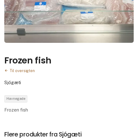
Frozen fish
Til oversigten
Sjógæti
Havnegade
Frozen fish
Flere produkter fra Sjógæti