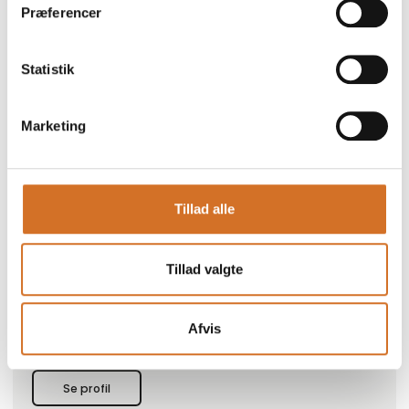
Præferencer
Statistik
Produktet er tilføjet af:
Marketing
Sjógæti
Sjógæti er en færøsk fiskevirksomhed, grundlagt i 2007, som
specialiserer sig i friske og frosne fiskeprodukter fra de rene
og kolde farvande omkring Færøerne. Virksomheden tilbyder
Tillad alle
et bredt udvalg af fisk og skaldyr gennem både egne
produktionsfaciliteter og detailkanaler, herunder Sjógætis
butik i Norðskála samt de velkendte Fisk & Kips madvogne,
Tillad valgte
der kører rundt i hele landet. Sjógæti har mange års erfaring
inden for fiskeforarbejdning og distribution og leverer
dagligt kvalitetsprodukter til butikker over hele Færøerne
samt direkte til kunder gennem deres udbringningsruter.
Afvis
Se profil