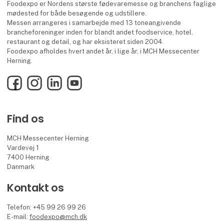
Foodexpo er Nordens største fødevaremesse og branchens faglige
mødested for både besøgende og udstillere.
Messen arrangeres i samarbejde med 13 toneangivende
brancheforeninger inden for blandt andet foodservice, hotel,
restaurant og detail, og har eksisteret siden 2004.
Foodexpo afholdes hvert andet år, i lige år, i MCH Messecenter
Herning.
Facebook
Instagram
LinkedIn
YouTube
Find os
MCH Messecenter Herning
Vardevej 1
7400 Herning
Danmark
Kontakt os
Telefon: +45 99 26 99 26
E-mail:
foodexpo@mch.dk