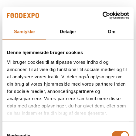
Glutenfri mørkt sandwichbrød
Samtykke
Detaljer
Om
Glutenfri franskbrød
Denne hjemmeside bruger cookies
Vi bruger cookies til at tilpasse vores indhold og
annoncer, til at vise dig funktioner til sociale medier og til
at analysere vores trafik. Vi deler også oplysninger om
Glutenfri lyst sandwichbrød
din brug af vores hjemmeside med vores partnere inden
for sociale medier, annonceringspartnere og
analysepartnere. Vores partnere kan kombinere disse
data med andre oplysninger, du har givet dem, eller som
de har indsamlet fra din brug af deres tjenester.
Samtykkevalg
Nødvendig