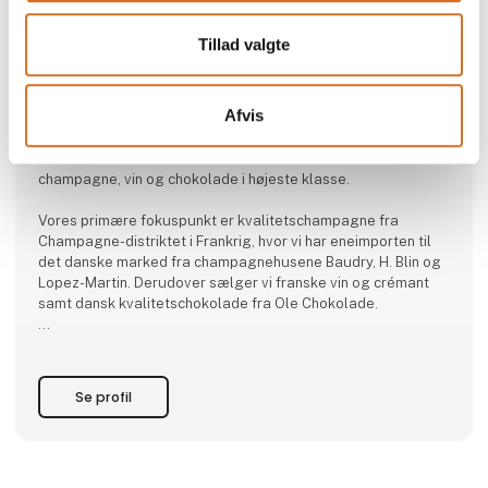
Tillad valgte
Produktet er tilføjet af:
WINEWORLD ApS
Afvis
Bag WineWorld står Hans-Henrik og Louise, som har drevet
familievirksomheden siden 2020. WineWorld forhandler
champagne, vin og chokolade i højeste klasse.
Vores primære fokuspunkt er kvalitetschampagne fra
Champagne-distriktet i Frankrig, hvor vi har eneimporten til
det danske marked fra champagnehusene Baudry, H. Blin og
Lopez-Martin. Derudover sælger vi franske vin og crémant
samt dansk kvalitetschokolade fra Ole Chokolade.
Hos WineWorld får du luksuriøsitet til en god pris samt en
god service og hurtig levering.
Se profil