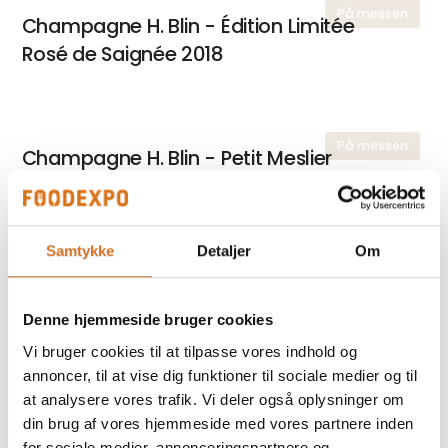
På messen
Champagne H. Blin - Édition Limitée
Rosé de Saignée 2018
På messen
Champagne H. Blin - Petit Meslier
På messen
Samtykke
Detaljer
Om
Champagne Lopez-Martin - Millésimé
2018, Premier Cru
Denne hjemmeside bruger cookies
Vi bruger cookies til at tilpasse vores indhold og
annoncer, til at vise dig funktioner til sociale medier og til
På messen
Château La Coste - Le Blanc 2024
at analysere vores trafik. Vi deler også oplysninger om
(økologisk), hvidvin
din brug af vores hjemmeside med vores partnere inden
for sociale medier, annonceringspartnere og