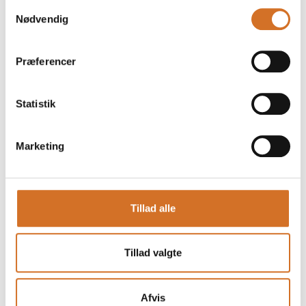
Samtykkevalg
Nødvendig
Præferencer
Statistik
Marketing
Produktet er tilføjet af:
Reinholds Snapser
Tillad alle
Lidt om Reinholds Snapser.
Tillad valgte
Hele ideén om at skabe en snaps uden den traditionelle
smag af snaps tog sin begyndelse for 25 år siden.
Det startede med en flaske snaps og en bakke
overskydende jordbær en varm sommeraften.
Afvis