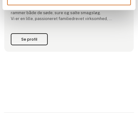
Siden da er konceptet løbende blevet udviklet og finpudset,
hvilket i dag har resulteret i syv unikke snapse-shots, der
rammer både de søde, sure og salte smagsløg.
Vi er en lille, passioneret familiedrevet virksomhed,
der holder til i det nordlige Salling.
Vores mission er at fremstille kvalitetssnaps,
hvor den klassiske sprittede smag er erstattet
Se profil
af lækre varia