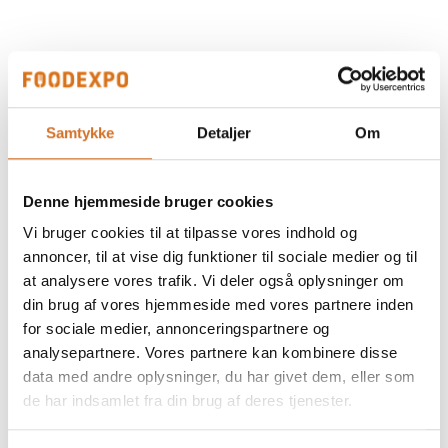
På messen
Salmiak
Samtykke
Detaljer
Om
På messen
salt karamel
Denne hjemmeside bruger cookies
Vi bruger cookies til at tilpasse vores indhold og
annoncer, til at vise dig funktioner til sociale medier og til
at analysere vores trafik. Vi deler også oplysninger om
din brug af vores hjemmeside med vores partnere inden
Foodexpo
for sociale medier, annonceringspartnere og
Produktet er medbragt på messen
analysepartnere. Vores partnere kan kombinere disse
data med andre oplysninger, du har givet dem, eller som
Dette produkt kan opleves på udstillerens stand på messen
de har indsamlet fra din brug af deres tjenester.