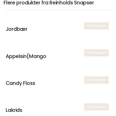
Flere produkter fra Reinholds Snapser
På messen
Jordbær
På messen
Appelsin{Mango
På messen
Candy Floss
På messen
Lakrids