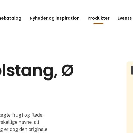
hekatalog
Nyheder og inspiration
Produkter
Events
lstang, Ø
ægte frugt og fløde.
rskellige navne, alt
g er dog den originale