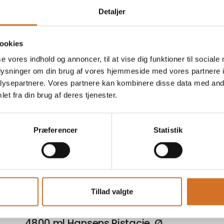
Detaljer
ookies
se vores indhold og annoncer, til at vise dig funktioner til sociale
oplysninger om din brug af vores hjemmeside med vores partnere i
ysepartnere. Vores partnere kan kombinere disse data med andr
4800 ml Hansens Chokolade m.
et fra din brug af deres tjenester.
Chokolade stykker, Ø
Præferencer
Statistik
4800 ml Hansens Jordbær
Tillad valgte
4800 ml Hansens Pistacie, Ø