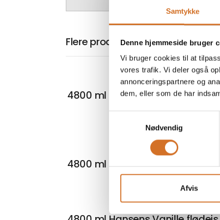
Samtykke
Flere produkter fra Hansens Is
Denne hjemmeside bruger c
Vi bruger cookies til at tilpas
vores trafik. Vi deler også 
annonceringspartnere og anal
4800 ml Hansens Vanille, Ø
dem, eller som de har indsaml
Samtykkevalg
Nødvendig
4800 ml Hansens Nougat
Afvis
4800 ml Hansens Vanille flødeis