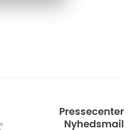
Alle råvarer samt leverandører er nøje
udvalgte – og samarbejdspartnere med
lange relationer
100% økologisk p
Pressecenter
Nyhedsmail
26