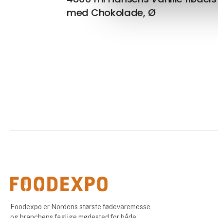
med Chokolade, Ø
Foodexpo er Nordens største fødevaremesse
og branchens faglige mødested for både