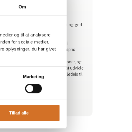
Produktet er tilføjet af:
Om
Hansens Is
Hansens Is – 100 år med høj kvalitet og god
smag
 medier og til at analysere
nden for sociale medier,
Dansk, familie ejet ismejeri placeret i
e oplysninger, du har givet
naturskønne omgivelser ved Jægerspris
Familien Hansen har lange is traditioner, og
har mere end 100 års erfaring med at udvikle,
producere og sælge god kvalitets flødeis til
Marketing
de danske forbrugere
Vi producerer is som man gjorde for 100 år
siden – uden brug af skummetmælkspulver
Se profil
og ”unaturlige” ingredienser
Tillad alle
Vi anvender 100% dansk økologisk mælk og
fløde fra de omkringlæggende gårde