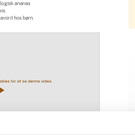
logisk ananas
is.
avorit hos børn.
ies for at se denne video.
y_arrow