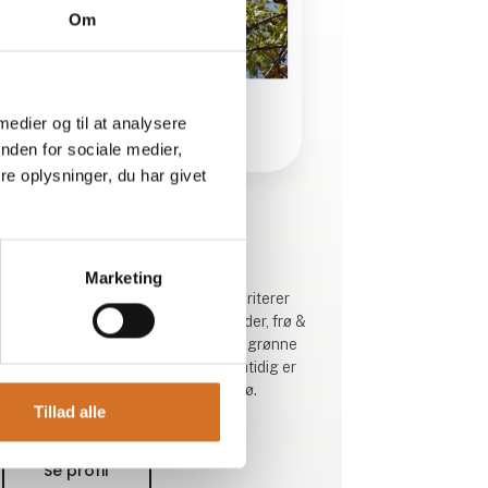
Om
 medier og til at analysere
nden for sociale medier,
e oplysninger, du har givet
Produktet er tilføjet af:
Agent Green
Marketing
Agent Green er for fagfolk som prioriterer
økologisk kvalitets chokolade, nødder, frø &
kerner, tørret frugt og klimavenlige grønne
proteiner til en fair pris hvor der samtidig er
tænkt på vores medmennesker, miljø.
Tillad alle
Se profil