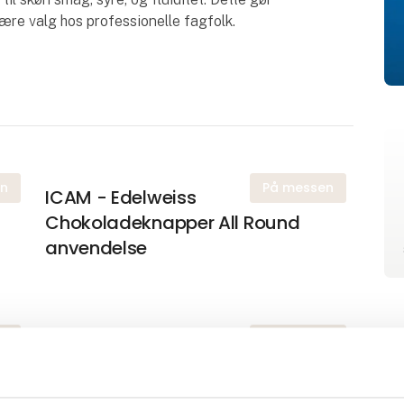
ære valg hos professionelle fagfolk.
en
På messen
ICAM - Edelweiss
Chokoladeknapper All Round
anvendelse
en
På messen
Solaris Botanicals - Pyramide
Teposer Kvalitet - Logistik -
Økonomi