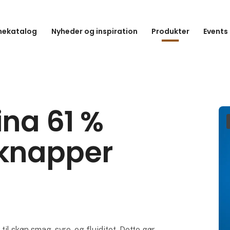
hekatalog
Nyheder og inspiration
Produkter
Events
ina 61 %
knapper
l skøn smag, syre, og fluiditet. Dette gør