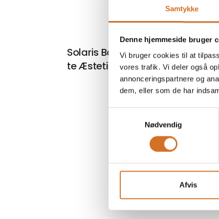
Samtykke
Denne hjemmeside bruger c
På mess
Solaris Botanicals - Pyramide
Vi bruger cookies til at tilpas
te Æstetisk indpakket
vores trafik. Vi deler også 
annonceringspartnere og anal
dem, eller som de har indsaml
Samtykkevalg
Nødvendig
Afvis