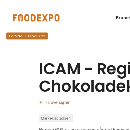
Branc
Forside
Produkter
ICAM - Reg
Chokolade
Til oversigten
Markedspladsen
Regina 61% er en dronning når det kommer ti