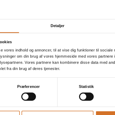
Italiensk panini med skinke &
mozzarella
Detaljer
en
På messen
Italiensk panini med mozzarella
ookies
& spicy salami
se vores indhold og annoncer, til at vise dig funktioner til sociale
oplysninger om din brug af vores hjemmeside med vores partnere i
ysepartnere. Vores partnere kan kombinere disse data med andr
et fra din brug af deres tjenester.
Præferencer
Statistik