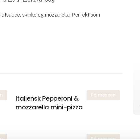
matsauce, skinke og mozzarella. Perfekt som
en
På messen
Italiensk Pepperoni &
mozzarella mini-pizza
en
På messen