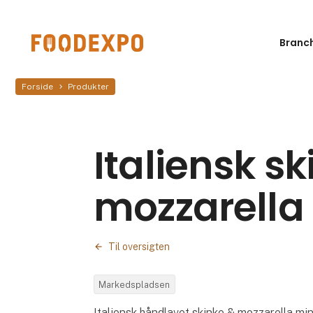
Branc
Forside
Produkter
Italiensk s
mozzarella
Til oversigten
Markedspladsen
Italiensk håndlavet skinke & mozzarella mini