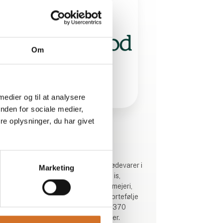
Om
 medier og til at analysere
nden for sociale medier,
e oplysninger, du har givet
Produktet er tilføjet af:
Geia Food
Geia Food tilbyder en bred vifte af fødevarer i
Marketing
kategorierne convenience, fjerkræ, is,
tørvarer, drikkevarer, frugt & grønt, mejeri,
ost, fisk og skaldyr. Vores produktportefølje
er bred og dyb med vores mere end 370
lokale og internationale leverandører.