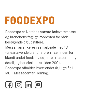
Foodexpo er Nordens største fødevaremesse
og branchens faglige mødested for både
besøgende og udstillere.
Messen arrangeres i samarbejde med 13
toneangivende brancheforeninger inden for
blandt andet foodservice, hotel, restaurant og
detail, og har eksisteret siden 2004.
Foodexpo afholdes hvert andet år, i lige år, i
MCH Messecenter Herning.
Facebook
Instagram
LinkedIn
YouTube