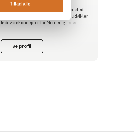
Tillad alle
Geia Food er det værdiskabende bindeled
mellem leverandører og kunder, der udvikler
fødevarekoncepter for Norden gennem
unikke kompetencer og en lang erfaring som
en betroet partner.
Se profil
Alle vores leverandører skal overholde
relevante certificeringsprocesser – hvilket
igen hjælper os med at opretholde vores IFS
Broker-certificering. Det b