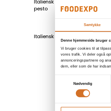
Italiensk panini med kylling &
pesto
Samtykke
På mess
Italiensk vegansk panini
Denne hjemmeside bruger c
Vi bruger cookies til at tilpas
vores trafik. Vi deler også 
annonceringspartnere og anal
dem, eller som de har indsaml
Samtykkevalg
Nødvendig