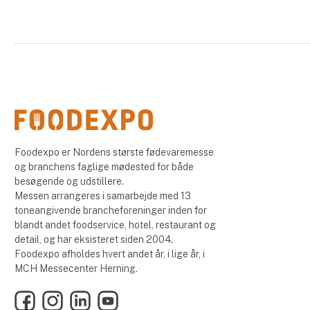
Foodexpo er Nordens største fødevaremesse
og branchens faglige mødested for både
besøgende og udstillere.
Messen arrangeres i samarbejde med 13
toneangivende brancheforeninger inden for
blandt andet foodservice, hotel, restaurant og
detail, og har eksisteret siden 2004.
Foodexpo afholdes hvert andet år, i lige år, i
MCH Messecenter Herning.
Facebook
Instagram
LinkedIn
YouTube