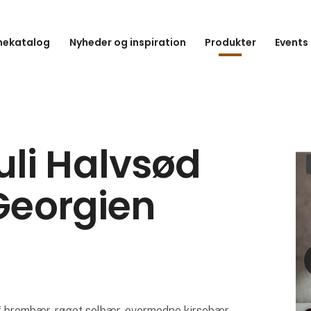
hekatalog
Nyheder og inspiration
Produkter
Events
li Halvsød
 Georgien
f brombær, røget solbær, overmodne kirsebær