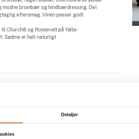
g modne brombær og hindbærdressing. Det
ugtagtig eftersmag. Vinen passer godt
til Churchill og Roosevelt på Yalta-
. Sødme er helt naturligt
Traditional Georgisk Qvevri
Rkatsiteli orange Natur vin
Detaljer
ookies