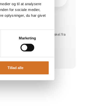
 medier og til at analysere
nden for sociale medier,
e oplysninger, du har givet
Produktet er tilføjet af:
VINteres
Smag vin fra UNESCO listen. Et mirakel fra
Marketing
Georgien med kærligheden til jer
Se profil
Tillad alle