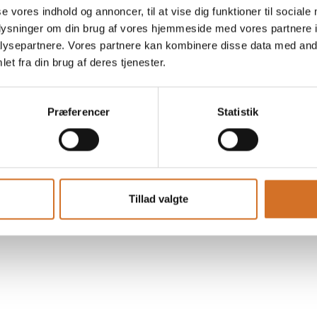
Satrapezo Saperavi Natur Rød
se vores indhold og annoncer, til at vise dig funktioner til sociale
tør vin fra Georgien
oplysninger om din brug af vores hjemmeside med vores partnere i
ysepartnere. Vores partnere kan kombinere disse data med andr
et fra din brug af deres tjenester.
Pirosmani Halvtør Rød vin fra
Præferencer
Statistik
Georgien
Tillad valgte