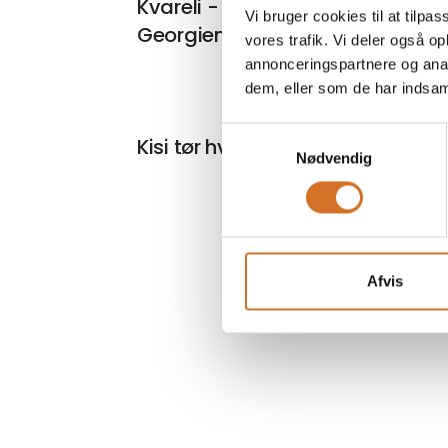
Kvareli - Naturlig rød tør vin fra
Vi bruger cookies til at tilpas
Georgien
vores trafik. Vi deler også 
annonceringspartnere og anal
dem, eller som de har indsaml
Samtykkevalg
Kisi tør hvid vin fra Georgien
Nødvendig
Afvis