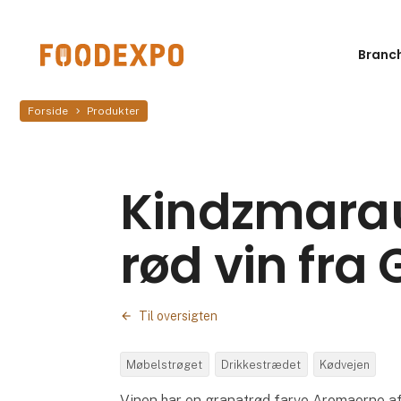
Branc
Forside
Produkter
Kindzmarau
rød vin fra
Til oversigten
Møbelstrøget
Drikkestrædet
Kødvejen
Vinen har en granatrød farve Aromaerne a