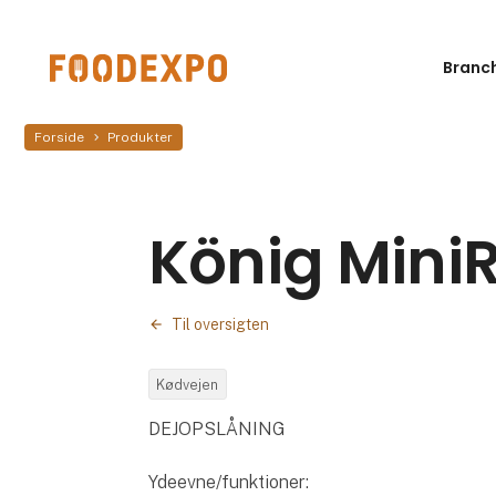
Branc
Forside
Produkter
König MiniR
Til oversigten
Kødvejen
DEJOPSLÅNING
Ydeevne/funktioner: