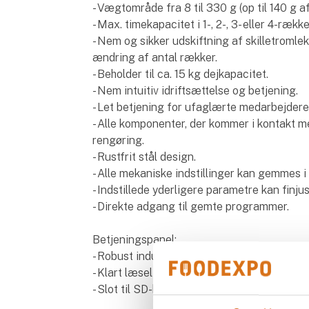
- Vægtområde fra 8 til 330 g (op til 140 g a
- Max. timekapacitet i 1-, 2-, 3- eller 4-ræk
- Nem og sikker udskiftning af skilletroml
ændring af antal rækker.
- Beholder til ca. 15 kg dejkapacitet.
- Nem intuitiv idriftsættelse og betjening.
- Let betjening for ufaglærte medarbejder
- Alle komponenter, der kommer i kontakt m
rengøring.
- Rustfrit stål design.
- Alle mekaniske indstillinger kan gemmes 
- Indstillede yderligere parametre kan fin
- Direkte adgang til gemte programmer.
Betjeningspanel:
- Robust industriversion med LED-display.
- Klart læseligt, 3-cifret digitalt display.
- Slot til SD-hukommelseskort til backup o