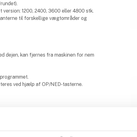
frundet).
ket version: 1200, 2400, 3600 eller 4800 stk.
ekanterne til forskellige vægtområder og
e
ed dejen, kan fjernes fra maskinen for nem
i programmet.
justeres ved hjælp af OP/NED-tasterne.
g nem softwareopdatering.