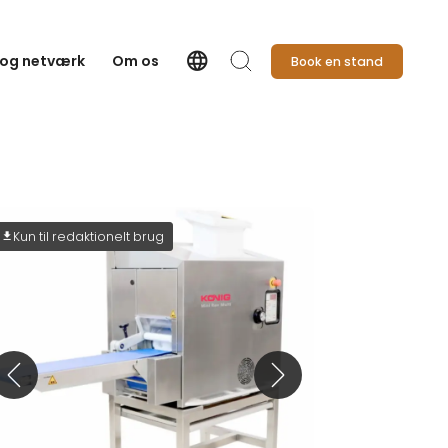
language
 og netværk
Om os
Book en stand
Language
Søg
Kun til redaktionelt brug
download
Forrige slide
Næste slide