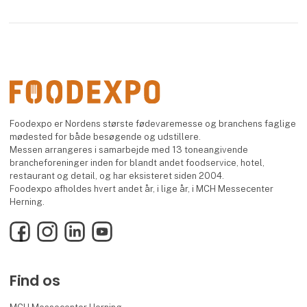
Foodexpo er Nordens største fødevaremesse og branchens faglige
mødested for både besøgende og udstillere.
Messen arrangeres i samarbejde med 13 toneangivende
brancheforeninger inden for blandt andet foodservice, hotel,
restaurant og detail, og har eksisteret siden 2004.
Foodexpo afholdes hvert andet år, i lige år, i MCH Messecenter
Herning.
Facebook
Instagram
LinkedIn
YouTube
Find os