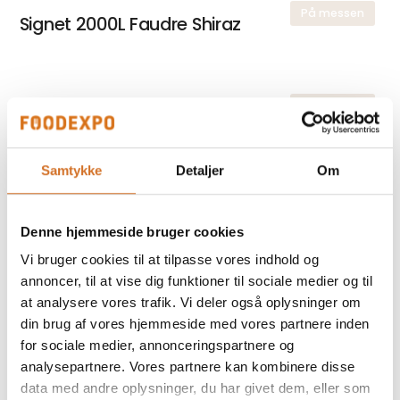
På messen
Signet 2000L Faudre Shiraz
På messen
Signet Amphora
Samtykke
Detaljer
Om
På messen
Art Collection Cabernet Shiraz
Denne hjemmeside bruger cookies
Vi bruger cookies til at tilpasse vores indhold og
annoncer, til at vise dig funktioner til sociale medier og til
På messen
Art Collection Sauvignon Blanc
at analysere vores trafik. Vi deler også oplysninger om
din brug af vores hjemmeside med vores partnere inden
for sociale medier, annonceringspartnere og
analysepartnere. Vores partnere kan kombinere disse
data med andre oplysninger, du har givet dem, eller som