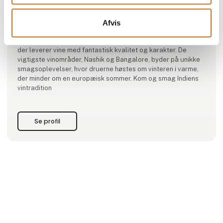
Vindien (Indiske Vine)
Vindien tog initiativ til at introducere indisk vin til Danmark –
Afvis
et spændende og ofte overset vinland. Vi importerer vine fra
Indiens tre førende vingårde, Sula, Fratelli og Grover Zampa,
der leverer vine med fantastisk kvalitet og karakter. De
vigtigste vinområder, Nashik og Bangalore, byder på unikke
smagsoplevelser, hvor druerne høstes om vinteren i varme,
der minder om en europæisk sommer. Kom og smag Indiens
vintradition
Se profil