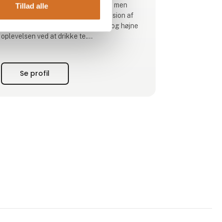
Vores rejse begyndte med en enkel, men
Tillad alle
stærk idé: at skabe en harmonisk fusion af
smage, der skulle glæde sanserne og højne
oplevelsen ved at drikke te.
Med udgangspunkt i Fjernøstens
gennemprøvede traditioner og guidet af de
Se profil
nordiske principper om enkelhed og
elegance, laver vi fremragende te af høj
kvalitet. Hver kop te er en fejring af en unik
blanding, der byder dig at nyde balancen
mellem tradition og modernitet i hver en