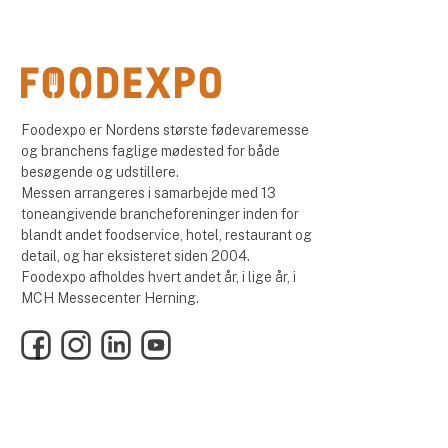
Foodexpo er Nordens største fødevaremesse
og branchens faglige mødested for både
besøgende og udstillere.
Messen arrangeres i samarbejde med 13
toneangivende brancheforeninger inden for
blandt andet foodservice, hotel, restaurant og
detail, og har eksisteret siden 2004.
Foodexpo afholdes hvert andet år, i lige år, i
MCH Messecenter Herning.
Facebook
Instagram
LinkedIn
YouTube