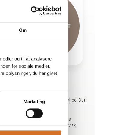
Om
 medier og til at analysere
nden for sociale medier,
e oplysninger, du har givet
Produktet er tilføjet af:
Teministeriet
Teministeriet er en specialtevirksomhed. Det
Marketing
startede i 2015.
Vi brænder for at blande Fjernøstens
ældgamle traditioner med skandinavisk
minimalisme og design.