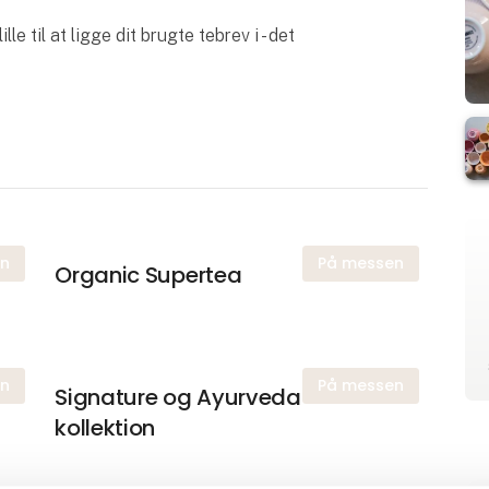
lle til at ligge dit brugte tebrev i - det
en
På messen
Organic Supertea
en
På messen
Signature og Ayurveda
kollektion