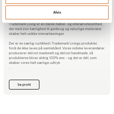
Produktet er tilføjet af:
Afvis
Trademark Living A/S
Trademark Living er en dansk møbel- og interiørvirksomhed,
der med stor kærlighed til genbrug og naturlige materialer
skaber helt unikke interiørløsninger.
Der er en særlig rustikhed i Trademark Livings produkter,
fordi de ikke laves på samlebånd. Vores indiske leverandører
producerer delvist maskinelt og delvist handmade, så
produkterne bliver aldrig 100% ens – og det er dét, som
skaber vores helt særlige udtryk.
Vi synes ikke, at produkterne behøver være snorlige – det
bliver for kedeligt. Vi kan lide, at hvert produkt er sit eget.
Måske skaber det forhindringer undervejs, men det skab
Se profil