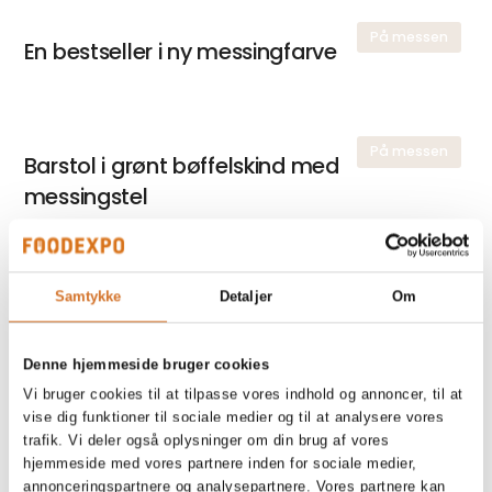
På messen
En bestseller i ny messingfarve
På messen
Barstol i grønt bøffelskind med
messingstel
På messen
Samtykke
Detaljer
Om
Rustikke og robuste slagterblokke –
når møblerne skal have kant
Denne hjemmeside bruger cookies
Vi bruger cookies til at tilpasse vores indhold og annoncer, til at
vise dig funktioner til sociale medier og til at analysere vores
trafik. Vi deler også oplysninger om din brug af vores
På messen
Runde borde til gode samtaler
hjemmeside med vores partnere inden for sociale medier,
annonceringspartnere og analysepartnere. Vores partnere kan