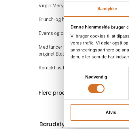
Virgin Mary (alkoholfri version)
Samtykke
Brunch- og hotelservering
Denne hjemmeside bruger c
Events og catering
Vi bruger cookies til at tilpas
vores trafik. Vi deler også 
Med lanceringen i Danmark bliver det nem
annonceringspartnere og anal
original Bloody Mary – uden kompromis.
dem, eller som de har indsaml
Kontakt os for priser, distribution og sama
Samtykkevalg
Nødvendig
Flere produkter fra Hospitality L
Afvis
På mess
Barudstyr fra Scandic Bar –