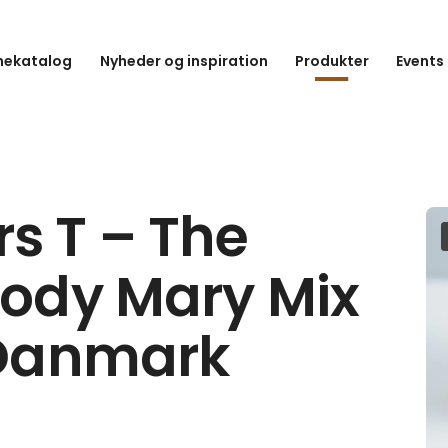
hekatalog
Nyheder og inspiration
Produkter
Events
rs T – The
oody Mary Mix
i Danmark