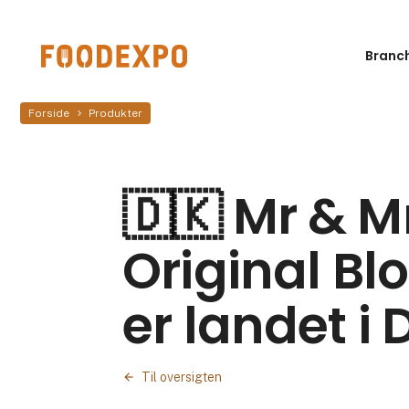
Branc
Forside
Produkter
🇩🇰 Mr & M
Original Bl
er landet 
Til oversigten