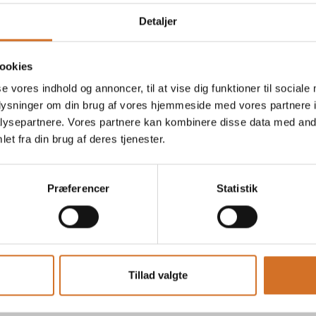
Detaljer
ookies
se vores indhold og annoncer, til at vise dig funktioner til sociale
oplysninger om din brug af vores hjemmeside med vores partnere i
mere end nogensinde at servere en ægte,
ysepartnere. Vores partnere kan kombinere disse data med andr
et fra din brug af deres tjenester.
rbejdsmuligheder.
Præferencer
Statistik
ine ApS
Tillad valgte
en
På messen
RCR – Italiensk krystalglas i