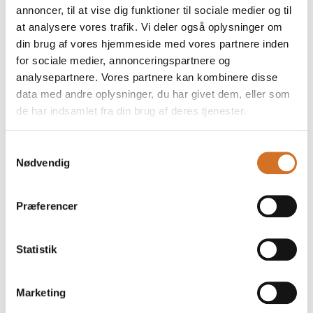
annoncer, til at vise dig funktioner til sociale medier og til
Skillevægge til indendørs brug efter
at analysere vores trafik. Vi deler også oplysninger om
din brug af vores hjemmeside med vores partnere inden
mål og design
for sociale medier, annonceringspartnere og
analysepartnere. Vores partnere kan kombinere disse
data med andre oplysninger, du har givet dem, eller som
de har indsamlet fra din brug af deres tjenester.
Silene armstol
Samtykkevalg
Nødvendig
Silene stol
Præferencer
Statistik
Marketing