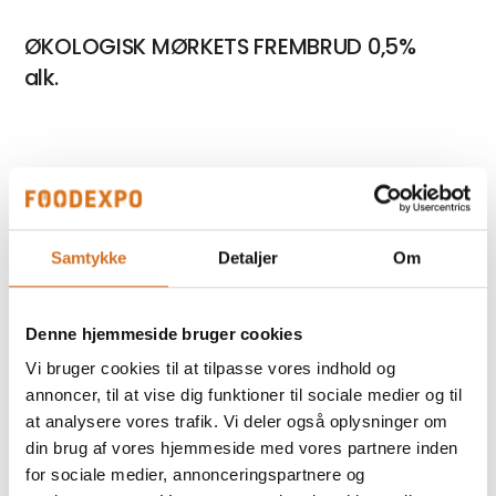
ØKOLOGISK MØRKETS FREMBRUD 0,5%
alk.
ØKOLOGISK LANDØL 2% alk.
Samtykke
Detaljer
Om
ØKOLOGISK MARK HØ 4,9% alk.
Denne hjemmeside bruger cookies
Vi bruger cookies til at tilpasse vores indhold og
annoncer, til at vise dig funktioner til sociale medier og til
ØKOLOGISK MARK HYLDEBLOMST 4,9%
at analysere vores trafik. Vi deler også oplysninger om
din brug af vores hjemmeside med vores partnere inden
alk
for sociale medier, annonceringspartnere og