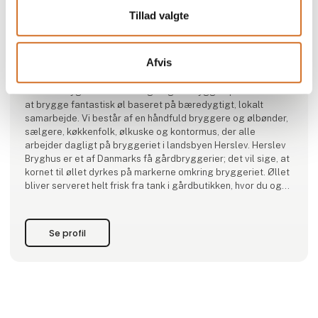
Tillad valgte
Produktet er tilføjet af:
Herslev Bryghus
Afvis
Økologisk gårdbryggeri, der værner om den gode smag
Herslev Bryghus er et økologisk gårdbryggeri på mission om
at brygge fantastisk øl baseret på bæredygtigt, lokalt
samarbejde. Vi består af en håndfuld bryggere og ølbønder,
sælgere, køkkenfolk, ølkuske og kontormus, der alle
arbejder dagligt på bryggeriet i landsbyen Herslev. Herslev
Bryghus er et af Danmarks få gårdbryggerier; det vil sige, at
kornet til øllet dyrkes på markerne omkring bryggeriet. Øllet
bliver serveret helt frisk fra tank i gårdbutikken, hvor du også
kan smage Fjordlandet i hjemmebag, økologisk kød og
sæsongrøntsager.
Se profil