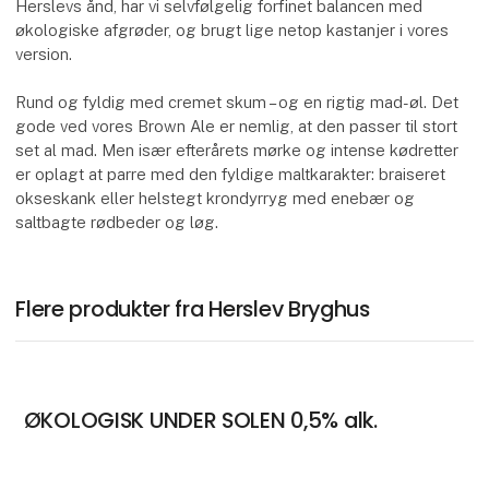
Herslevs ånd, har vi selvfølgelig forfinet balancen med
økologiske afgrøder, og brugt lige netop kastanjer i vores
version.
Rund og fyldig med cremet skum – og en rigtig mad-øl. Det
gode ved vores Brown Ale er nemlig, at den passer til stort
set al mad. Men især efterårets mørke og intense kødretter
er oplagt at parre med den fyldige maltkarakter: braiseret
okseskank eller helstegt krondyrryg med enebær og
saltbagte rødbeder og løg.
Flere produkter fra Herslev Bryghus
ØKOLOGISK UNDER SOLEN 0,5% alk.