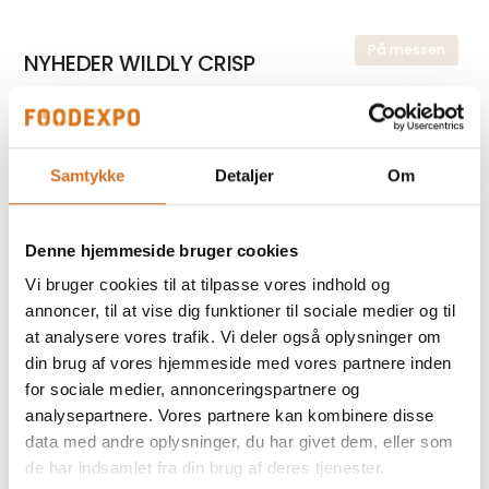
På messen
NYHEDER WILDLY CRISP
På messen
NYHED Dansk flydende honning, 1 kg
Samtykke
Detaljer
Om
Denne hjemmeside bruger cookies
På messen
Vi bruger cookies til at tilpasse vores indhold og
NYHED Hverdags Honning 1 kg
annoncer, til at vise dig funktioner til sociale medier og til
at analysere vores trafik. Vi deler også oplysninger om
din brug af vores hjemmeside med vores partnere inden
for sociale medier, annonceringspartnere og
På messen
NYHED Akacie honning 1 kg
analysepartnere. Vores partnere kan kombinere disse
data med andre oplysninger, du har givet dem, eller som
de har indsamlet fra din brug af deres tjenester.