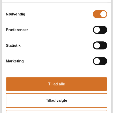
Samtykkevalg
Nødvendig
Præferencer
Statistik
Marketing
Tillad alle
Produktet er tilføjet af:
Good Food Group A/S
Good Food Group er en international virksomhed, der blev
Tillad valgte
grundlagt i Danmark i 1951. Gennem alle årene har vi stået
for vækst og innovation i både ind- og udland.