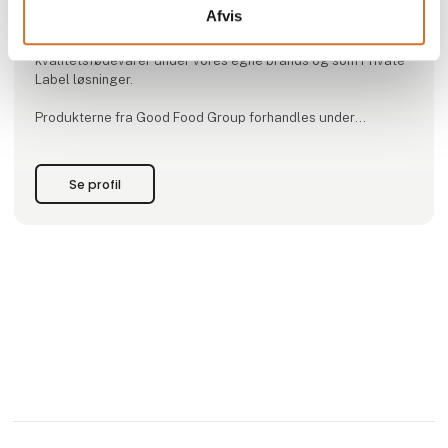
Afvis
Good Food Group fremstiller, importerer og sælger en bred
vifte af både konventionelle, økologiske og plantebaseret
kvalitetsfødevarer under vores egne brands og som Private
Label løsninger.
Produkterne fra Good Food Group forhandles under
varemærkerne Skælskør Frugtplantage, Svansø, Jakobsens,
Chefkokkens, Sun Island, Danica og Vendelbo.
Se profil
Vi tilbyder en bred vifte af kvalitetsprodukter til det
professionelle køkken. Derudo