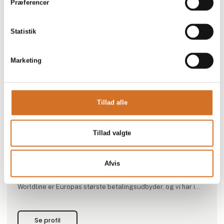
Præferencer
Statistik
Marketing
Produktet er tilføjet af:
Worldline Danmark
Online webshop eller fysisk forretning? Med Worldline får du
Tillad alle
alt, du behøver for at kunne tage imod kortbetaling i din
virksomhed.
Tillad valgte
Worldline tilbyder en samlet, sikker og enkel
betalingsløsning til en overskuelig pris. Uanset hvilken
løsning, du vælger understøttes de mest anvendte
Afvis
betalingskort.
Worldline er Europas største betalingsudbyder, og vi har i
Danmark hjulpet hundredevis af virksomheder i alle
størrelser og brancher med betalingsløsninger.
Se profil