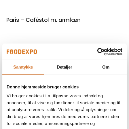
Paris – Caféstol m. armlæn
Astreea Igloo - PRO model L
Samtykke
Detaljer
Om
WERZALIT – Sort/messing bordplade
rund
Denne hjemmeside bruger cookies
Vi bruger cookies til at tilpasse vores indhold og
annoncer, til at vise dig funktioner til sociale medier og til
at analysere vores trafik. Vi deler også oplysninger om
Paris 2 – Caféstol m. armlæn
din brug af vores hjemmeside med vores partnere inden
for sociale medier, annonceringspartnere og