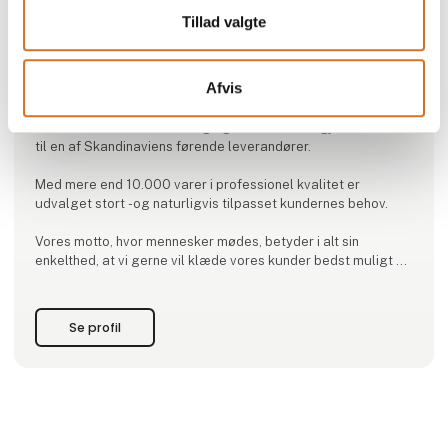
Tillad valgte
Produktet er tilføjet af:
Zederkof A/S
Afvis
I mere end 20 år har Zederkof A/S leveret professionelle
kvalitetsmøbler til café, restaurations, hotel- og event
branchen. Den store erfaring og kendskab har gjort Zederkof
til en af Skandinaviens førende leverandører.
Med mere end 10.000 varer i professionel kvalitet er
udvalget stort -og naturligvis tilpasset kundernes behov.
Vores motto, hvor mennesker mødes, betyder i alt sin
enkelthed, at vi gerne vil klæde vores kunder bedst muligt på
til at understøtte deres kunders behov - og give dem en god
oplevelse.
Se profil