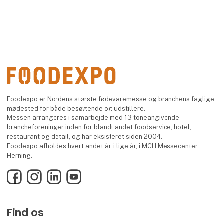
Foodexpo er Nordens største fødevaremesse og branchens faglige
mødested for både besøgende og udstillere.
Messen arrangeres i samarbejde med 13 toneangivende
brancheforeninger inden for blandt andet foodservice, hotel,
restaurant og detail, og har eksisteret siden 2004.
Foodexpo afholdes hvert andet år, i lige år, i MCH Messecenter
Herning.
Facebook
Instagram
LinkedIn
YouTube
Find os