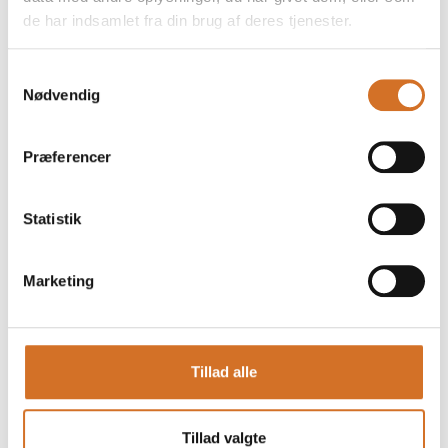
Foodexpo
de har indsamlet fra din brug af deres tjenester.
Produktet er medbragt på messen
Dette produkt kan opleves på udstillerens stand på messen
Samtykkevalg
Nødvendig
Præferencer
Statistik
Marketing
Tillad alle
Produktet er tilføjet af:
Solrød Lakrids
Tillad valgte