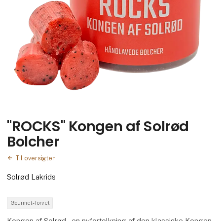
"ROCKS" Kongen af Solrød
Bolcher
Til oversigten
Solrød Lakrids
Gourmet-Torvet
Kongen af Solrød – en nyfortolkning af den klassiske Kongen