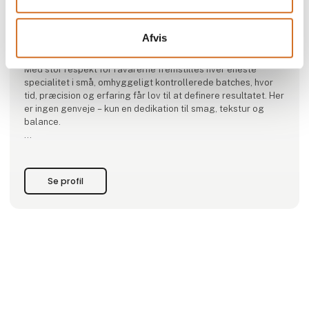
Made in Denmark - Made in Solrød
Afvis
Solrød Lakrids er skabt ud fra en passion for kompromisløs
kvalitet og ægte konfekturehåndværk.
Med stor respekt for råvarerne fremstilles hver eneste
specialitet i små, omhyggeligt kontrollerede batches, hvor
tid, præcision og erfaring får lov til at definere resultatet. Her
er ingen genveje – kun en dedikation til smag, tekstur og
balance.
Kernen i Solrød Lakrids er den dybe og karakterfulde lakrids,
som danner fundamentet for vores signaturkreationer.
Den kombineres med fløjlsblød håndlavet karamel, langsomt
Se profil
tilberedt for at opnå en silkeblød kons