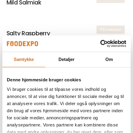
Mild Salmiak
På messen
Salty Raspberry
Samtykke
Detaljer
Om
På messen
Hot Cayenne
Denne hjemmeside bruger cookies
Vi bruger cookies til at tilpasse vores indhold og
På messen
Gylden Plade
annoncer, til at vise dig funktioner til sociale medier og til
at analysere vores trafik. Vi deler også oplysninger om
din brug af vores hjemmeside med vores partnere inden
for sociale medier, annonceringspartnere og
analysepartnere. Vores partnere kan kombinere disse
data med andre oplysninger, du har givet dem, eller som