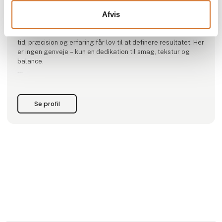
Solrød Lakrids er skabt ud fra en passion for kompromisløs
Afvis
kvalitet og ægte konfekturehåndværk.
Med stor respekt for råvarerne fremstilles hver eneste
specialitet i små, omhyggeligt kontrollerede batches, hvor
tid, præcision og erfaring får lov til at definere resultatet. Her
er ingen genveje – kun en dedikation til smag, tekstur og
balance.
Kernen i Solrød Lakrids er den dybe og karakterfulde lakrids,
som danner fundamentet for vores signaturkreationer.
Den kombineres med fløjlsblød håndlavet karamel, langsomt
Se profil
tilberedt for at opnå en silkeblød kons