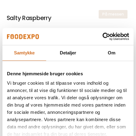
På messen
Salty Raspberry
På messen
Hot Cayenne
Samtykke
Detaljer
Om
Denne hjemmeside bruger cookies
På messen
Gylden Plade
Vi bruger cookies til at tilpasse vores indhold og
annoncer, til at vise dig funktioner til sociale medier og til
at analysere vores trafik. Vi deler også oplysninger om
din brug af vores hjemmeside med vores partnere inden
for sociale medier, annonceringspartnere og
analysepartnere. Vores partnere kan kombinere disse
Foodexpo
data med andre oplysninger, du har givet dem, eller som
Produktet er medbragt på messen
de har indsamlet fra din brug af deres tjenester.