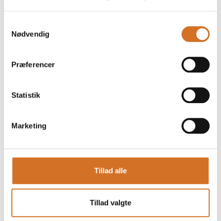
Dette produkt kan opleves på udstillerens stand på messen
Samtykkevalg
Nødvendig
Præferencer
Statistik
Marketing
Tillad alle
Produktet er tilføjet af:
Solrød Lakrids
Tillad valgte
Made in Denmark - Made in Solrød