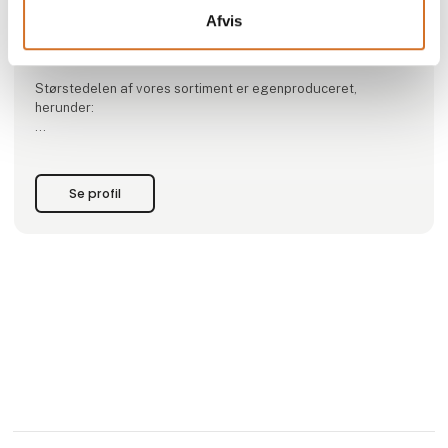
Venmark Fisk har siden 1997 leveret fisk og fiskeprodukter
Afvis
til fiskehandlere og HORECA i hele Danmark. Vi er fuld
sortiment grossist inden for seafood verdenen.
Størstedelen af vores sortiment er egenproduceret,
herunder:
Alt i fersk fisk fra auktionerne samt færøsk laks
Alt i kold- og varmrøget laks og andre fiskearter.
Se profil
Fiskefars i flere varianter
Fiskesalater
Cayosa caviar