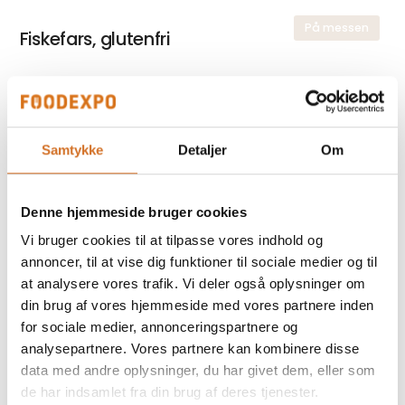
På messen
Fiskefars, glutenfri
Islandsk Stenbiderrogn
Samtykke
Detaljer
Om
Denne hjemmeside bruger cookies
Lakseroulader
Vi bruger cookies til at tilpasse vores indhold og
annoncer, til at vise dig funktioner til sociale medier og til
at analysere vores trafik. Vi deler også oplysninger om
din brug af vores hjemmeside med vores partnere inden
for sociale medier, annonceringspartnere og
analysepartnere. Vores partnere kan kombinere disse
Foodexpo
Produktet er medbragt på messen
data med andre oplysninger, du har givet dem, eller som
de har indsamlet fra din brug af deres tjenester.
Dette produkt kan opleves på udstillerens stand på messen