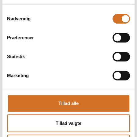
Samtykkevalg
Nødvendig
Præferencer
Statistik
Marketing
Tillad alle
Produktet er tilføjet af:
Venmark fisk A/S
Tillad valgte
Direkte fra Hirtshals til dig - dag til dag levering - Nu med
afdeling i København.