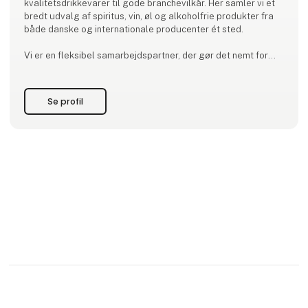
kvalitetsdrikkevarer til gode branchevilkår. Her samler vi et
bredt udvalg af spiritus, vin, øl og alkoholfrie produkter fra
både danske og internationale producenter ét sted.
Vi er en fleksibel samarbejdspartner, der gør det nemt for
dig at sammensætte dit sortiment. Du kan bestille alt fra
enkelte flasker til større mængder, præcis når det passer dig
– uden lange aftaler eller faste fo
Se profil