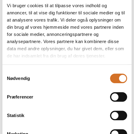
Vi bruger cookies til at tilpasse vores indhold og
annoncer, til at vise dig funktioner til sociale medier og til
at analysere vores trafik. Vi deler også oplysninger om
Highland Rye Single Grain Scotch
din brug af vores hjemmeside med vores partnere inden
Whisky 1794
for sociale medier, annonceringspartnere og
analysepartnere. Vores partnere kan kombinere disse
data med andre oplysninger, du har givet dem, eller som
de har indsamlet fra din brug af deres tjenester.
På messen
Cordusio Aperitivo
Samtykkevalg
Nødvendig
Præferencer
Foodexpo
Produktet er medbragt på messen
Statistik
Dette produkt kan opleves på udstillerens stand på messen
Marketing