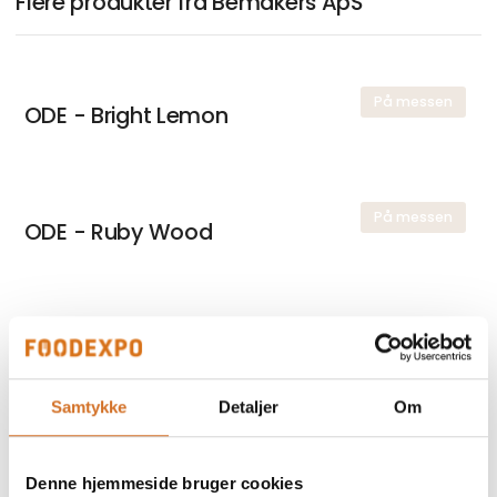
Flere produkter fra Bemakers ApS
På messen
ODE - Bright Lemon
På messen
ODE - Ruby Wood
På messen
Arbikie - Nadar
Samtykke
Detaljer
Om
Arbikie Nádar Vodka
Denne hjemmeside bruger cookies