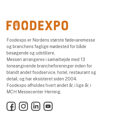
Foodexpo er Nordens største fødevaremesse
og branchens faglige mødested for både
besøgende og udstillere.
Messen arrangeres i samarbejde med 13
toneangivende brancheforeninger inden for
blandt andet foodservice, hotel, restaurant og
detail, og har eksisteret siden 2004.
Foodexpo afholdes hvert andet år, i lige år, i
MCH Messecenter Herning.
Facebook
Instagram
LinkedIn
YouTube