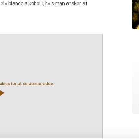
elv blande alkohol i, hvis man ønsker at
ies for at se denne video.
y_arrow