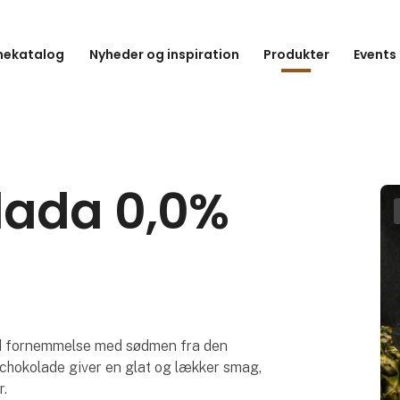
hekatalog
Nyheder og inspiration
Produkter
Events
lada 0,0%
blød fornemmelse med sødmen fra den
chokolade giver en glat og lækker smag,
r.