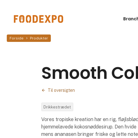
Branc
Forside
Produkter
Smooth Co
Til oversigten
Drikkestrædet
Vores tropiske kreation har en rig, fløjls
hjemmelavede kokosnøddesirup. Den hvide 
mens ananasen bringer friske og lette note