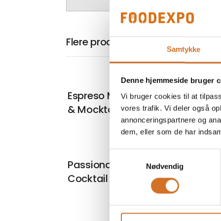
Flere produkter fra Tchin Tchin
Samtykke
Denne hjemmeside bruger c
På mess
Espreso Martini - Både Cocktail
Vi bruger cookies til at tilpas
& Mocktail
vores trafik. Vi deler også 
annonceringspartnere og anal
dem, eller som de har indsaml
Samtykkevalg
På mess
Passionada - Både som
Nødvendig
Cocktail & Mocktail