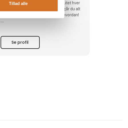
bliver serveret den samme høje kvalitet hver
Tillad alle
gang. Med Tchin Tchin i baren undgår du alt
dette og vi glæder os til at vise dig hvordan!
Vores cocktails og mocktails (0% alkohol) er
lavet med præcision og tilføjer en unik
smagsoplevelse i verdensklasse til jeres
Se profil
gæster. Vi kan guide dig i at lave et unikt
menukort uden indkøb af en masse ingred