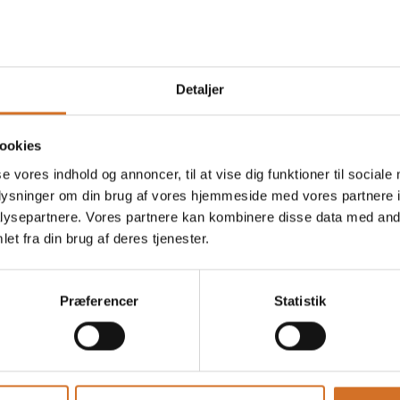
Detaljer
ookies
en
På messen
Marquis - Både som Cocktail &
se vores indhold og annoncer, til at vise dig funktioner til sociale
Mocktail
oplysninger om din brug af vores hjemmeside med vores partnere i
ysepartnere. Vores partnere kan kombinere disse data med andr
et fra din brug af deres tjenester.
en
På messen
Golden Ginger - Både som
Præferencer
Statistik
Cocktail & Mocktail