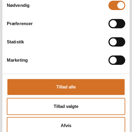
Nødvendig
Præferencer
Statistik
Marketing
Produktet er tilføjet af:
Good Food Group A/S
Tillad alle
Good Food Group er en international virksomhed, der blev
grundlagt i Danmark i 1951. Gennem alle årene har vi stået
for vækst og innovation i både ind- og udland.
Tillad valgte
Good Food Group fremstiller, importerer og sælger en bred
vifte af både konventionelle, økologiske og plantebaseret
Afvis
kvalitetsfødevarer under vores egne brands og som Private