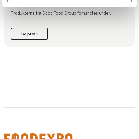
Label løsninger.
Produkterne fra Good Food Group forhandles under
varemærkerne Skælskør Frugtplantage, Svansø, Jakobsens,
Chefkokkens, Sun Island, Danica og Vendelbo.
Se profil
Vi tilbyder en bred vifte af kvalitetsprodukter til det
professionelle køkken. Derudo