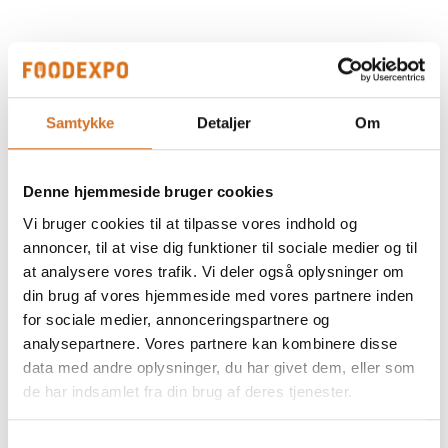
På messen
NYHED Dansk flydende honning, 1 kg
Samtykke
Detaljer
Om
På messen
NYHED Hverdags Honning 1 kg
Denne hjemmeside bruger cookies
Vi bruger cookies til at tilpasse vores indhold og
annoncer, til at vise dig funktioner til sociale medier og til
at analysere vores trafik. Vi deler også oplysninger om
På messen
NYHED Akacie honning 1 kg
din brug af vores hjemmeside med vores partnere inden
for sociale medier, annonceringspartnere og
analysepartnere. Vores partnere kan kombinere disse
data med andre oplysninger, du har givet dem, eller som
de har indsamlet fra din brug af deres tjenester.
Samtykkevalg