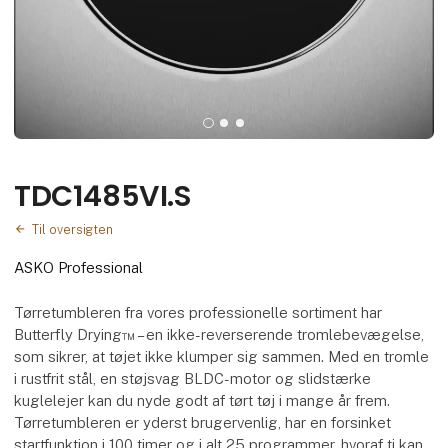
TDC1485VI.S
Til oversigten
ASKO Professional
Tørretumbleren fra vores professionelle sortiment har
Butterfly Drying™ – en ikke-reverserende tromlebevægelse,
som sikrer, at tøjet ikke klumper sig sammen. Med en tromle
i rustfrit stål, en støjsvag BLDC-motor og slidstærke
kuglelejer kan du nyde godt af tørt tøj i mange år frem.
Tørretumbleren er yderst brugervenlig, har en forsinket
startfunktion i 100 timer og i alt 25 programmer, hvoraf ti kan