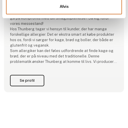
Thunberg
Afvis
Søger du både glutenfri og vegansk kage samt brød uden at
gå på kompromis med din smagsoplevelse? Så kig forbi
vores messestand!
Hos Thunberg tager vi hensyn til kunder, der har mange
forskellige allergier. Det er ekstra smart at købe produkter
hos os, fordi vi sørger for kage, brød og boller, der både er
glutenfrit og vegansk.
Som allergiker kan det føles udfordrende at finde kage og
brød, der er på niveau med det traditionelle. Denne
problematik ønsker Thunberg at komme til livs. Vi producerer
smagfulde produkter, som er luftige og saftige, så det bliver
let at have en allergi.
Se profil