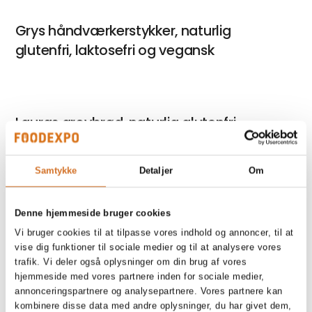
Grys håndværkerstykker, naturlig
glutenfri, laktosefri og vegansk
Lauras grovbrød, naturlig glutenfri,
laktosefri og vegansk
Samtykke
Detaljer
Om
Leas spanskestykker, naturlig glutenfri,
Denne hjemmeside bruger cookies
laktosefri og vegansk
Vi bruger cookies til at tilpasse vores indhold og annoncer, til at
vise dig funktioner til sociale medier og til at analysere vores
trafik. Vi deler også oplysninger om din brug af vores
hjemmeside med vores partnere inden for sociale medier,
annonceringspartnere og analysepartnere. Vores partnere kan
Louises pølsebrød, naturlig glutenfri,
kombinere disse data med andre oplysninger, du har givet dem,