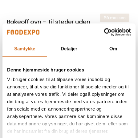
På messen
Bakeoff ovn - Til steder uden
vandtilslutning - Til
kaffebar/foodtrucks
Samtykke
Detaljer
Om
På messen
Kombiovn med SMART.Drain
Denne hjemmeside bruger cookies
(fedtopsamling) - Til delikatesse &
Vi bruger cookies til at tilpasse vores indhold og
slagter
annoncer, til at vise dig funktioner til sociale medier og til
at analysere vores trafik. Vi deler også oplysninger om
din brug af vores hjemmeside med vores partnere inden
for sociale medier, annonceringspartnere og
analysepartnere. Vores partnere kan kombinere disse
På messen
Kompakt turboovn til snacks - Til café,
data med andre oplysninger, du har givet dem, eller som
bar & takeaway
de har indsamlet fra din brug af deres tjenester.