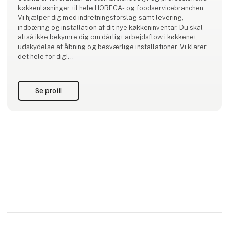
køkkenløsninger til hele HORECA- og foodservicebranchen.
Vi hjælper dig med indretningsforslag samt levering,
indbæring og installation af dit nye køkkeninventar. Du skal
altså ikke bekymre dig om dårligt arbejdsflow i køkkenet,
udskydelse af åbning og besværlige installationer. Vi klarer
det hele for dig!
Som UNOX Platinum-forhandler og ene-forhandler af
BAKERLUX SHOP.Pro bakeoff-ovnene i Danmark er vi
Se profil
eksperter i avancerede industriovne, der kombin