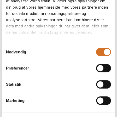
at analysere vores trafik. Vi deler også oplysninger om
din brug af vores hjemmeside med vores partnere inden
for sociale medier, annonceringspartnere og
analysepartnere. Vores partnere kan kombinere disse
data med andre oplysninger, du har givet dem, eller som
de har indsamlet fra din brug af deres tjenester.
Samtykkevalg
Nødvendig
Præferencer
Statistik
Produktet er tilføjet af:
MultiLine A/S
Marketing
Leverandør af Danmarks største non-food
forbrugsvaresortiment.