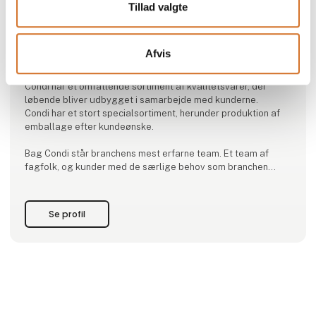
Produktet er tilføjet af:
Tillad valgte
Condi ApS
Siden 1958 har Condi stræbet på at være en god
Afvis
samarbejdspartner for landets konditorer, bagere og kokke.
Condi har et omfattende sortiment af kvalitetsvarer, der
løbende bliver udbygget i samarbejde med kunderne.
Condi har et stort specialsortiment, herunder produktion af
emballage efter kundeønske.
Bag Condi står branchens mest erfarne team. Et team af
fagfolk, og kunder med de særlige behov som branchen
kræver.
Se profil