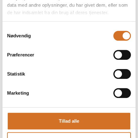
data med andre oplysninger, du har givet dem, eller som
de har indsamlet fra din brug af deres tjenester.
Foodexpo
Produktet er medbragt på messen
Samtykkevalg
Dette produkt kan opleves på udstillerens stand på messen
Nødvendig
Præferencer
Statistik
Marketing
Tillad alle