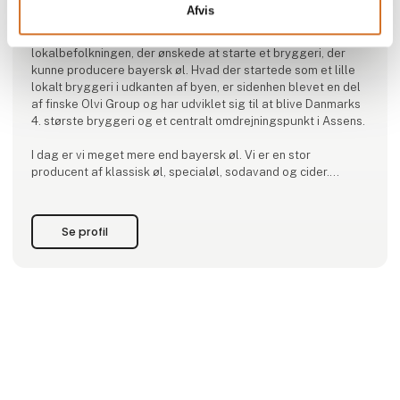
Afvis
A/S Bryggeriet Vestfyen blev stiftet i 1885 i Assens af en
bevægelse bestående af 232 personer, primært fra
lokalbefolkningen, der ønskede at starte et bryggeri, der
kunne producere bayersk øl. Hvad der startede som et lille
lokalt bryggeri i udkanten af byen, er sidenhen blevet en del
af finske Olvi Group og har udviklet sig til at blive Danmarks
4. største bryggeri og et centralt omdrejningspunkt i Assens.
I dag er vi meget mere end bayersk øl. Vi er en stor
producent af klassisk øl, specialøl, sodavand og cider.
Men vi bor stadig her, hvor det hele startede – i Assens på
Vestfyn.
Se profil