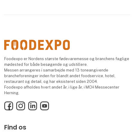
Foodexpo er Nordens største fødevaremesse og branchens faglige
mødested for både besøgende og udstillere.
Messen arrangeres i samarbejde med 13 toneangivende
brancheforeninger inden for blandt andet foodservice, hotel,
restaurant og detail, og har eksisteret siden 2004.
Foodexpo afholdes hvert andet år, i lige år, i MCH Messecenter
Herning.
Facebook
Instagram
LinkedIn
YouTube
Find os