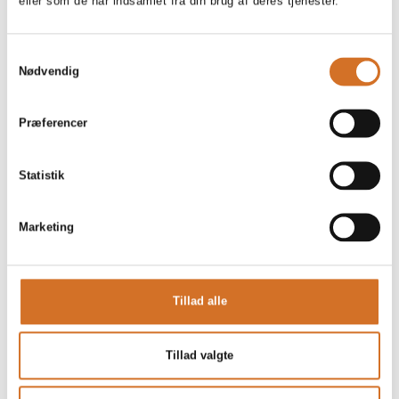
eller som de har indsamlet fra din brug af deres tjenester.
Foodexpo
Produktet er medbragt på messen
Samtykkevalg
Dette produkt kan opleves på udstillerens stand på messen
Nødvendig
Præferencer
Statistik
Marketing
Tillad alle
Tillad valgte
Produktet er tilføjet af:
A/S Bryggeriet Vestfyen