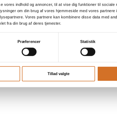
se vores indhold og annoncer, til at vise dig funktioner til sociale
oplysninger om din brug af vores hjemmeside med vores partnere i
 sammen med madkonsulent Rasmus Bredahl,
ysepartnere. Vores partnere kan kombinere disse data med andr
 kombination af adfærdspsykologi,
et fra din brug af deres tjenester.
ighed skaber Rasmus smagsoplevelser, der
på ny.
Præferencer
Statistik
Tillad valgte