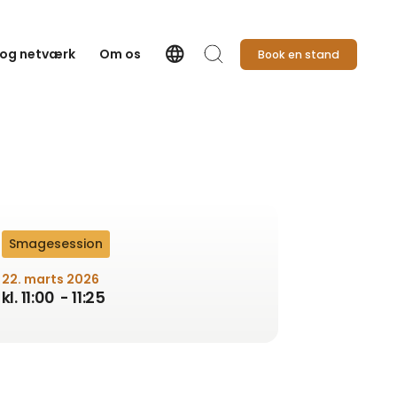
language
 og netværk
Om os
Book en stand
Language
Søg
Smagesession
22. marts 2026
kl. 11:00
- 11:25