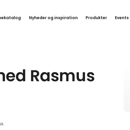
hekatalog
Nyheder og inspiration
Produkter
Events
med Rasmus
sk