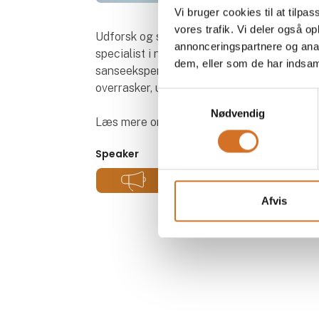
Vi bruger cookies til at tilpas
vores trafik. Vi deler også 
Udforsk og smag ekstraordinære råvarer
annonceringspartnere og anal
specialist i neurogastronomi. Med en unik
dem, eller som de har indsaml
sanseeksperimenter og kulinarisk nysgerr
overrasker, udfordrer og åbner dine sanser 
Samtykkevalg
Nødvendig
Læs mere om Sansebar
her
Speaker
​Rasmus Bredahl
Kok
Afvis
Madkonsulenten