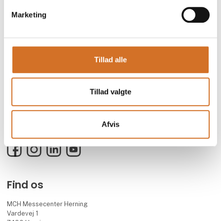
Marketing
Tillad alle
Foodexpo er Nordens største fødevaremesse og branchens faglige
mødested for både besøgende og udstillere.
Messen arrangeres i samarbejde med 13 toneangivende
Tillad valgte
brancheforeninger inden for blandt andet foodservice, hotel,
restaurant og detail, og har eksisteret siden 2004.
Foodexpo afholdes hvert andet år, i lige år, i MCH Messecenter
Afvis
Herning.
Facebook
Instagram
LinkedIn
YouTube
Find os
MCH Messecenter Herning
Vardevej 1