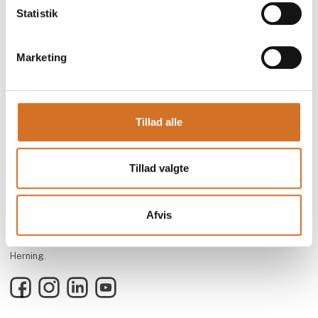
Statistik
Marketing
Tillad alle
Tillad valgte
Foodexpo er Nordens største fødevaremesse og branchens faglige
mødested for både besøgende og udstillere.
Messen arrangeres i samarbejde med 13 toneangivende
Afvis
brancheforeninger inden for blandt andet foodservice, hotel,
restaurant og detail, og har eksisteret siden 2004.
Foodexpo afholdes hvert andet år, i lige år, i MCH Messecenter
Herning.
Facebook
Instagram
LinkedIn
YouTube