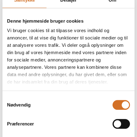
Se alt, hvad der sker på
Den Grønne Scene
Speaker
Denne hjemmeside bruger cookies
Thomas Laursen
Vi bruger cookies til at tilpasse vores indhold og
Urtesamler
annoncer, til at vise dig funktioner til sociale medier og til
Wildfooding
at analysere vores trafik. Vi deler også oplysninger om
din brug af vores hjemmeside med vores partnere inden
for sociale medier, annonceringspartnere og
analysepartnere. Vores partnere kan kombinere disse
data med andre oplysninger, du har givet dem, eller som
Oplæg
de har indsamlet fra din brug af deres tjenester.
22. marts 2026
kl. 11:00
- 11:25
Samtykkevalg
Nødvendig
Præferencer