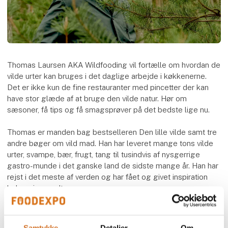
Thomas Laursen AKA Wildfooding vil fortælle om hvordan de
vilde urter kan bruges i det daglige arbejde i køkkenerne.
Det er ikke kun de fine restauranter med pincetter der kan
have stor glæde af at bruge den vilde natur. Hør om
sæsoner, få tips og få smagsprøver på det bedste lige nu.
Thomas er manden bag bestselleren Den lille vilde samt tre
andre bøger om vild mad. Han har leveret mange tons vilde
urter, svampe, bær, frugt, tang til tusindvis af nysgerrige
gastro-munde i det ganske land de sidste mange år. Han har
rejst i det meste af verden og har fået og givet inspiration
hele vejen rundt.
Thomas er verdensmester i vilde urter i Danmark.
Samtykke
Detaljer
Om