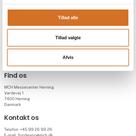
Foodexpo er Nordens største fødevaremesse og branchens faglige
mødested for både besøgende og udstillere.
Tillad alle
Messen arrangeres i samarbejde med 13 toneangivende
brancheforeninger inden for blandt andet foodservice, hotel,
restaurant og detail, og har eksisteret siden 2004.
Foodexpo afholdes hvert andet år, i lige år, i MCH Messecenter
Tillad valgte
Herning.
Facebook
Instagram
LinkedIn
YouTube
Afvis
Find os
MCH Messecenter Herning
Vardevej 1
7400 Herning
Danmark
Kontakt os
Telefon: +45 99 26 99 26
E-mail:
foodexpo@mch.dk