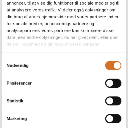
annoncer, til at vise dig funktioner til sociale medier og til
Konkurrence
at analysere vores trafik. Vi deler også oplysninger om
22. marts 2026
din brug af vores hjemmeside med vores partnere inden
kl. 10:00
- 14:30
for sociale medier, annonceringspartnere og
analysepartnere. Vores partnere kan kombinere disse
data med andre oplysninger, du har givet dem, eller som
de har indsamlet fra din brug af deres tjenester.
Samtykkevalg
Nødvendig
Præferencer
Statistik
Marketing