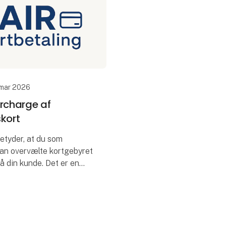
 mar 2026
urcharge af
kort
etyder, at du som
kan overvælte kortgebyret
på din kunde. Det er en
 spare omkostninger på.
dog ikke at det er en
ng.