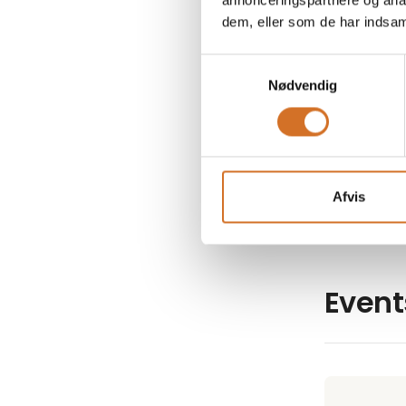
annonceringspartnere og anal
dem, eller som de har indsaml
Samtykkevalg
2. december 
Nødvendig
Fair kort
Sparet er tj
spare et pæn
betalingskor
Afvis
Priserne for
komplicerede
for ofte en 
Event