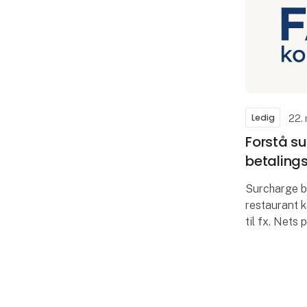
Ledig
22.
Forstå s
betalings
Surcharge b
restaurant 
til fx. Nets 
nem måde at
Det betyder 
gratis omga
Kom, lyt og