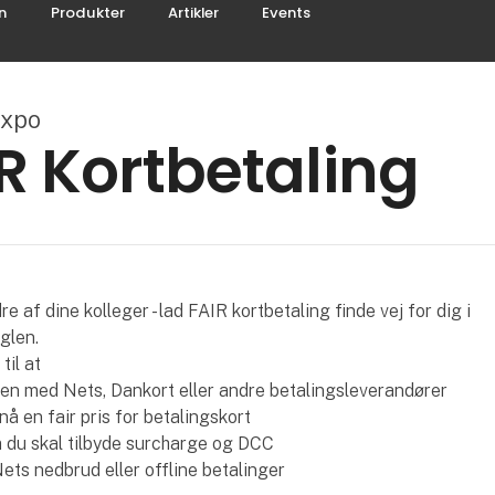
n
Produkter
Artikler
Events
expo
R Kortbetaling
e af dine kolleger - lad FAIR kortbetaling finde vej for dig i
glen.
til at
alen med Nets, Dankort eller andre betalingsleverandører
nå en fair pris for betalingskort
om du skal tilbyde surcharge og DCC
Nets nedbrud eller offline betalinger