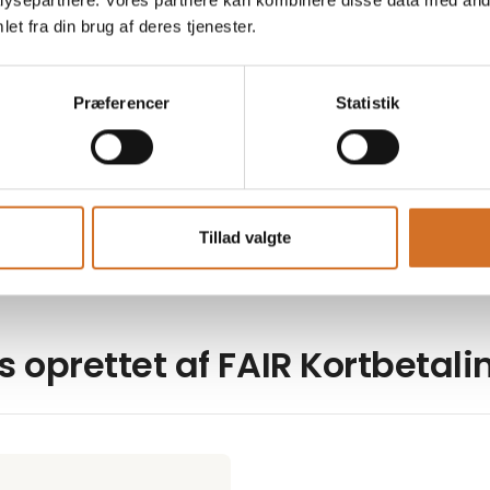
ysepartnere. Vores partnere kan kombinere disse data med andr
et fra din brug af deres tjenester.
2025
Præferencer
Statistik
betaling
ent. Og du kan helt sikkert
t beløb på din aftale om
t.
Tillad valgte
 visa og mastercard er
, og der sniger sig alt
merpris ind på nogle a
s oprettet af FAIR Kortbetali