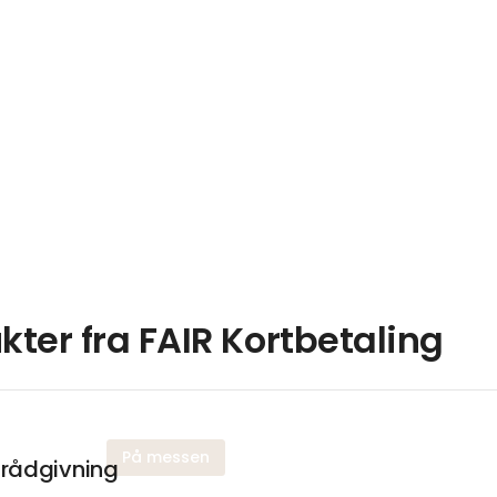
kter fra FAIR Kortbetaling
På messen
srådgivning