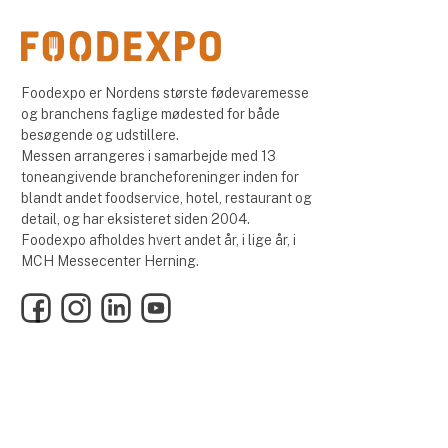
Foodexpo er Nordens største fødevaremesse
og branchens faglige mødested for både
besøgende og udstillere.
Messen arrangeres i samarbejde med 13
toneangivende brancheforeninger inden for
blandt andet foodservice, hotel, restaurant og
detail, og har eksisteret siden 2004.
Foodexpo afholdes hvert andet år, i lige år, i
MCH Messecenter Herning.
Facebook
Instagram
LinkedIn
YouTube