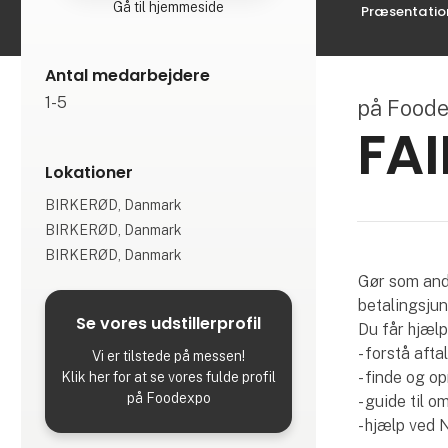
Gå til hjemmeside
Præsentatio
Antal medarbejdere
1-5
på Food
FAI
Lokationer
BIRKERØD, Danmark
BIRKERØD, Danmark
BIRKERØD, Danmark
Gør som andr
betalingsjun
Se vores udstillerprofil
Du får hjælp 
- forstå aft
Vi er tilstede på messen!
- finde og op
Klik her for at se vores fulde profil
på Foodexpo
- guide til 
- hjælp ved 