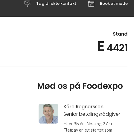
Tag direkte kontakt
Book et møde
Stand
E
4421
Mød os på Foodexpo
Kåre Regnarsson
Senior betalingsrådgiver
Efter 35 år i Nets og 2 år i
Flatpay er jeg startet som