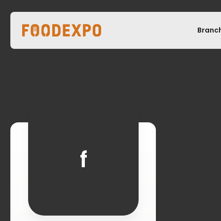
Branc
f