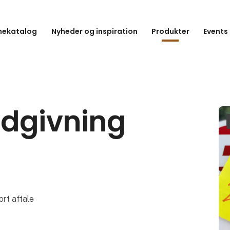
hekatalog
Nyheder og inspiration
Produkter
Events
ådgivning
rt aftale