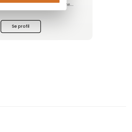
- hjælp ved Nets nedbrud eller offline
betalinger
Se profil