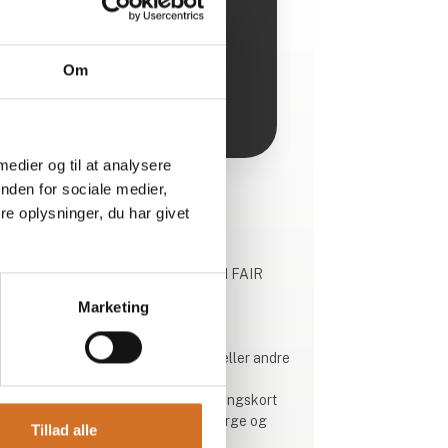
f
Om
 medier og til at analysere
nden for sociale medier,
Produktet er tilføjet af:
e oplysninger, du har givet
FAIR Kortbetaling
Gør som andre af dine kolleger - lad FAIR
kortbetaling finde vej for dig i
Marketing
betalingsjunglen.
Du får hjælp til at
- forstå aftalen med Nets, Dankort eller andre
betalingsleverandører
- finde og opnå en fair pris for betalingskort
- guide til om du skal tilbyde surcharge og
Tillad alle
DCC