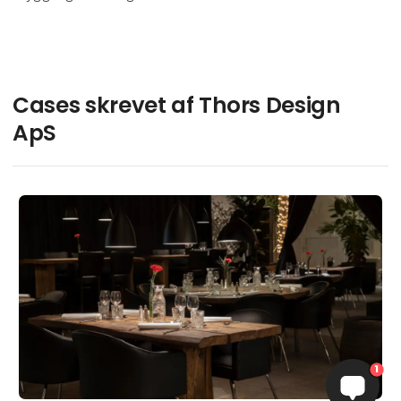
passion for madlavning, der er lavet fra bunden af,
med friske o
Cases skrevet af Thors Design
ApS
1